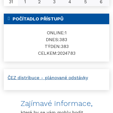
31
1
2
3
4
5
6
POČÍTADLO PŘÍSTUPŮ
ONLINE:
1
DNES:
383
TÝDEN:
383
CELKEM:
2024783
ČEZ distribuce - plánované odstávky
Zajímavé informace,
které by se vám mohly hodit…