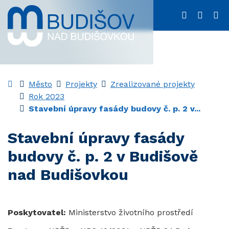
Rovnou na obsah
Menu
556 312 03
m.urad
Úvodní stránka
Město
Projekty
Zrealizované projekty
Rok 2023
Stavební úpravy fasády budovy č. p. 2 v...
Stavební úpravy fasády
budovy č. p. 2 v Budišově
nad Budišovkou
Poskytovatel:
Ministerstvo životního prostředí