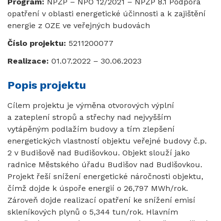
Program:
NPŽP – NPO 12/2021 – NPŽP 8.1 Podpora
opatření v oblasti energetické účinnosti a k zajištění
energie z OZE ve veřejných budovách
Číslo projektu:
5211200077
Realizace:
01.07.2022 – 30.06.2023
Popis projektu
Cílem projektu je výměna otvorových výplní
a zateplení stropů a střechy nad nejvyšším
vytápěným podlažím budovy a tím zlepšení
energetických vlastností objektu veřejné budovy č.p.
2 v Budišově nad Budišovkou. Objekt slouží jako
radnice Městského úřadu Budišov nad Budišovkou.
Projekt řeší snížení energetické náročnosti objektu,
čímž dojde k úspoře energií o 26,797 MWh/rok.
Zároveň dojde realizací opatření ke snížení emisí
skleníkových plynů o 5,344 tun/rok. Hlavním