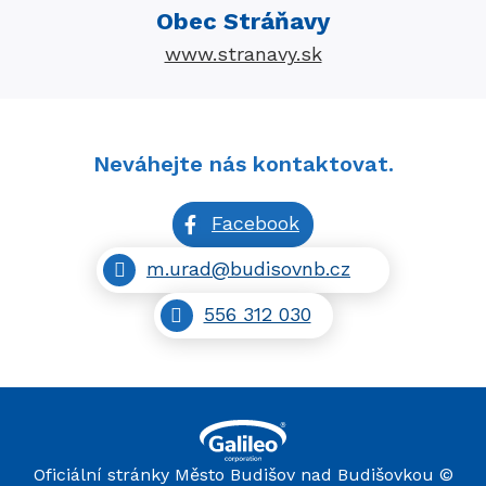
Obec Stráňavy
www.stranavy.sk
Neváhejte nás kontaktovat.
Facebook
m.urad@budisovnb.cz
556 312 030
Oficiální stránky Město Budišov nad Budišovkou ©