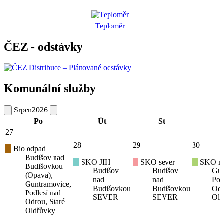
Teploměr
ČEZ - odstávky
Komunální služby
Srpen
2026
Po
Út
St
27
28
29
30
Bio odpad
Budišov nad
SKO JIH
SKO sever
SKO mí
Budišovkou
Budišov
Budišov
Gu
(Opava),
nad
nad
Po
Guntramovice,
Budišovkou
Budišovkou
Od
Podlesí nad
SEVER
SEVER
Ol
Odrou, Staré
Oldřůvky