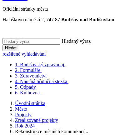
Oficiální stránky města
Halaškovo náměstí 2, 747 87
Budišov nad Budišovkou
Hledaný výraz
Hledat
rozšířené vyhledávání
1.
Budišovský zpravodaj
2.
Formuláře
3.
Zdravotnictví
4.
Naučná břidličná stezka
5.
Odpady
6.
Knihovna
Úvodní stránka
Město
Projekty
Zrealizované projekty
Rok 2024
Rekonstrukce místních komunikací...