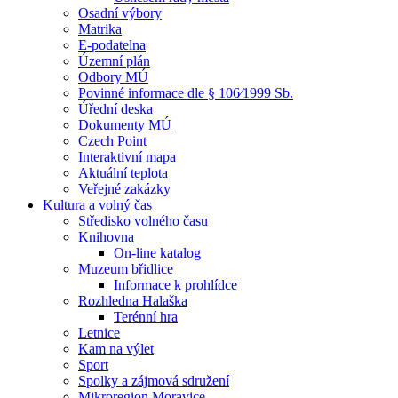
Osadní výbory
Matrika
E-podatelna
Územní plán
Odbory MÚ
Povinné informace dle § 106⁄1999 Sb.
Úřední deska
Dokumenty MÚ
Czech Point
Interaktivní mapa
Aktuální teplota
Veřejné zakázky
Kultura a volný čas
Středisko volného času
Knihovna
On-line katalog
Muzeum břidlice
Informace k prohlídce
Rozhledna Halaška
Terénní hra
Letnice
Kam na výlet
Sport
Spolky a zájmová sdružení
Mikroregion Moravice