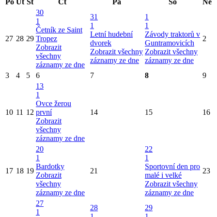
Po
Út
St
Čt
Pá
So
Ne
30
31
1
1
1
1
Četník ze Saint
Letní hudební
Závody traktorů v
27
28
29
Tropez
2
dvorek
Guntramovicích
Zobrazit
Zobrazit všechny
Zobrazit všechny
všechny
záznamy ze dne
záznamy ze dne
záznamy ze dne
3
4
5
6
7
8
9
13
1
Ovce žerou
10
11
12
první
14
15
16
Zobrazit
všechny
záznamy ze dne
20
22
1
1
Bardotky
Sportovní den pro
17
18
19
21
23
Zobrazit
malé i velké
všechny
Zobrazit všechny
záznamy ze dne
záznamy ze dne
27
28
29
1
1
1