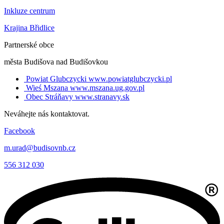
Inkluze centrum
Krajina Břidlice
Partnerské obce
města Budišova nad Budišovkou
Powiat Glubczycki
www.powiatglubczycki.pl
Wieś Mszana
www.mszana.ug.gov.pl
Obec Stráňavy
www.stranavy.sk
Neváhejte nás kontaktovat.
Facebook
m.urad@budisovnb.cz
556 312 030