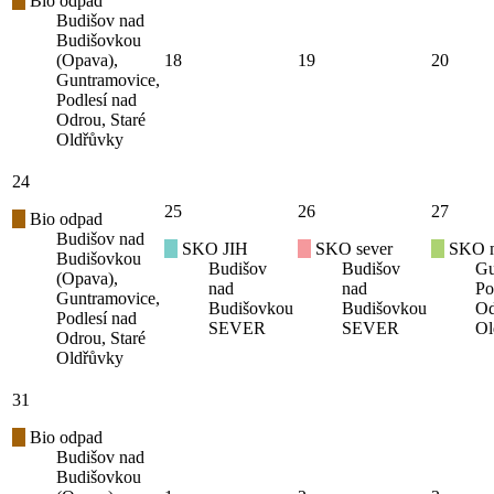
Bio odpad
Budišov nad
Budišovkou
(Opava),
18
19
20
Guntramovice,
Podlesí nad
Odrou, Staré
Oldřůvky
24
25
26
27
Bio odpad
Budišov nad
SKO JIH
SKO sever
SKO mí
Budišovkou
Budišov
Budišov
Gu
(Opava),
nad
nad
Po
Guntramovice,
Budišovkou
Budišovkou
Od
Podlesí nad
SEVER
SEVER
Ol
Odrou, Staré
Oldřůvky
31
Bio odpad
Budišov nad
Budišovkou