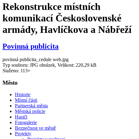
Rekonstrukce místních
komunikací Československé
armády, Havlíčkova a Nábřeží
Povinná publicita
povinná publicita_cedule web.jpg
Typ souboru: JPG obrázek, Velikost: 220,29 kB
Staženo: 113×
Město
Historie
Místní části
Partnerská města
Městská policie
Hasiči
Fotogalerie
Bezpečnost ve městě
Projekty