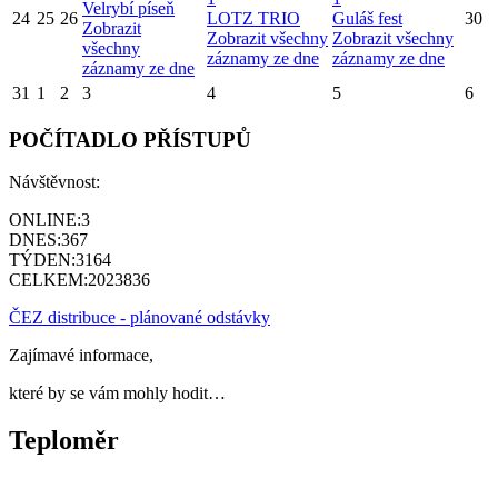
Velrybí píseň
24
25
26
LOTZ TRIO
Guláš fest
30
Zobrazit
Zobrazit všechny
Zobrazit všechny
všechny
záznamy ze dne
záznamy ze dne
záznamy ze dne
31
1
2
3
4
5
6
POČÍTADLO PŘÍSTUPŮ
Návštěvnost:
ONLINE:
3
DNES:
367
TÝDEN:
3164
CELKEM:
2023836
ČEZ distribuce - plánované odstávky
Zajímavé informace,
které by se vám mohly hodit…
Teploměr