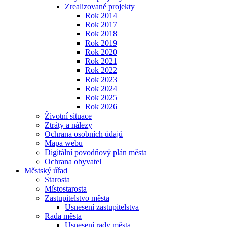
Zrealizované projekty
Rok 2014
Rok 2017
Rok 2018
Rok 2019
Rok 2020
Rok 2021
Rok 2022
Rok 2023
Rok 2024
Rok 2025
Rok 2026
Životní situace
Ztráty a nálezy
Ochrana osobních údajů
Mapa webu
Digitální povodňový plán města
Ochrana obyvatel
Městský úřad
Starosta
Místostarosta
Zastupitelstvo města
Usnesení zastupitelstva
Rada města
Usnesení rady města