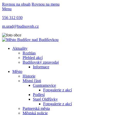
Rovnou na obsah
Rovnou na menu
Menu
556 312 030
m.urad@budisovnb.cz
Aktuality
Rozhlas
Přehled akcí
Budišovský zpravodaj
Informace
Město
Historie
Místní části
Guntramovice
Fotogalerie z akcí
Podlesí
Staré Oldřůvky
Fotogalerie z akcí
Partnerská města
Městská policie