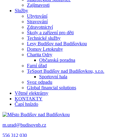
Zajímavosti
Služby
Ubytování
Stravování
Zdravotnictví
Školy a zařízení pro děti
Technické služby
Lesy Budišov nad Budišovkou
Domov Letokruhy
Charita Odry
Občanská poradna
Farní úřad
TeSport Budišov nad Budišovkou, s.r.o.
Sportovní hala
Svoz odpadu
Global financial solutions
Větrné elektrárny
KONTAKTY
Čapí hnízdo
m.urad@budisovnb.cz
556 312 030