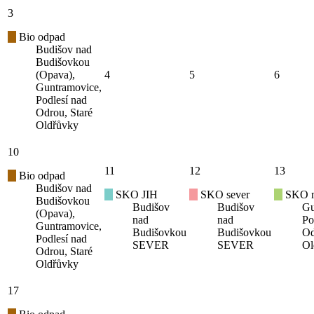
3
Bio odpad
Budišov nad
Budišovkou
(Opava),
4
5
6
Guntramovice,
Podlesí nad
Odrou, Staré
Oldřůvky
10
11
12
13
Bio odpad
Budišov nad
SKO JIH
SKO sever
SKO mí
Budišovkou
Budišov
Budišov
Gu
(Opava),
nad
nad
Po
Guntramovice,
Budišovkou
Budišovkou
Od
Podlesí nad
SEVER
SEVER
Ol
Odrou, Staré
Oldřůvky
17