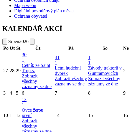
Ochrana osobních údajů
Mapa webu
Digitální povodňový plán města
Ochrana obyvatel
KALENDÁŘ AKCÍ
Srpen
2026
Po
Út
St
Čt
Pá
So
Ne
30
31
1
1
1
1
Četník ze Saint
Letní hudební
Závody traktorů v
27
28
29
Tropez
2
dvorek
Guntramovicích
Zobrazit
Zobrazit všechny
Zobrazit všechny
všechny
záznamy ze dne
záznamy ze dne
záznamy ze dne
3
4
5
6
7
8
9
13
1
Ovce žerou
10
11
12
první
14
15
16
Zobrazit
všechny
záznamy ze dne