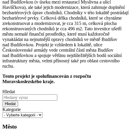
nad Budišovkou (v úseku mezi restaurací Myslivna a ulicí
Havlíčkova), ale také jejich modernizace, která zahrnuje doplnění
bezbariérových úprav chodníků. Chodníky v této lokalitě postrádají
bezbariérové prvky. Celková délka chodníků, které se chystáme
zrekonstruovat a modernizovat, je cca 315 m, celková plocha
rekonstruovaných chodníků je cca 496 m2. Tato investice ušetří
městu nemalé finanční prostředky, které musí každoročně
vynakládat na nejnutnější opravy chodníků ve městě Budišov
nad Budišovkou. Projekt je vzhledem k lokalitě, ulice
Československé armády vede centrální částí města Budišov
nad Budišovkou a spojuje většinu nejdůležitějších bodů sociální
infrastruktury města, velmi přínosný také pro oblast cestovního
ruchu.
Tento projekt je spolufinancován z rozpočtu
Moravskoslezského kraje.
Hledat
Hledat
Kategorie
Město