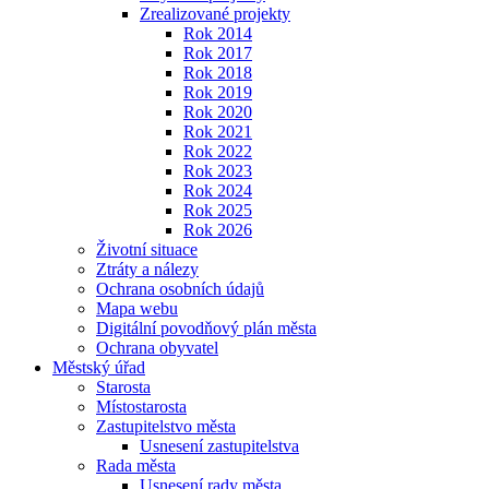
Zrealizované projekty
Rok 2014
Rok 2017
Rok 2018
Rok 2019
Rok 2020
Rok 2021
Rok 2022
Rok 2023
Rok 2024
Rok 2025
Rok 2026
Životní situace
Ztráty a nálezy
Ochrana osobních údajů
Mapa webu
Digitální povodňový plán města
Ochrana obyvatel
Městský úřad
Starosta
Místostarosta
Zastupitelstvo města
Usnesení zastupitelstva
Rada města
Usnesení rady města