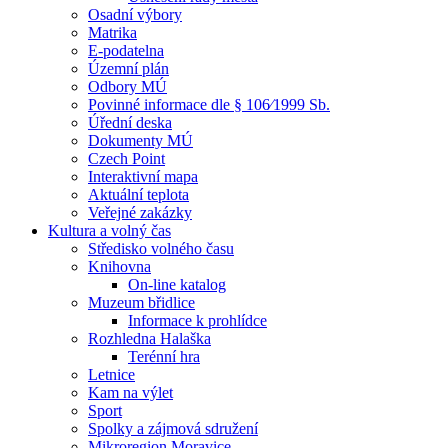
Osadní výbory
Matrika
E-podatelna
Územní plán
Odbory MÚ
Povinné informace dle § 106⁄1999 Sb.
Úřední deska
Dokumenty MÚ
Czech Point
Interaktivní mapa
Aktuální teplota
Veřejné zakázky
Kultura a volný čas
Středisko volného času
Knihovna
On-line katalog
Muzeum břidlice
Informace k prohlídce
Rozhledna Halaška
Terénní hra
Letnice
Kam na výlet
Sport
Spolky a zájmová sdružení
Mikroregion Moravice