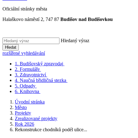
Oficiální stránky města
Halaškovo náměstí 2, 747 87
Budišov nad Budišovkou
Hledaný výraz
Hledat
rozšířené vyhledávání
1.
Budišovský zpravodaj
2.
Formuláře
3.
Zdravotnictví
4.
Naučná břidličná stezka
5.
Odpady
6.
Knihovna
Úvodní stránka
Město
Projekty
Zrealizované projekty
Rok 2026
Rekonstrukce chodníků podél ulice...