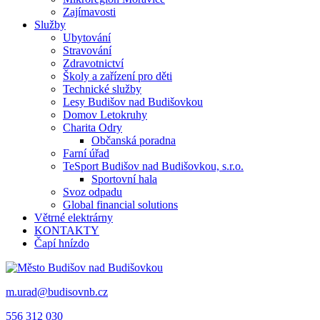
Zajímavosti
Služby
Ubytování
Stravování
Zdravotnictví
Školy a zařízení pro děti
Technické služby
Lesy Budišov nad Budišovkou
Domov Letokruhy
Charita Odry
Občanská poradna
Farní úřad
TeSport Budišov nad Budišovkou, s.r.o.
Sportovní hala
Svoz odpadu
Global financial solutions
Větrné elektrárny
KONTAKTY
Čapí hnízdo
m.urad@budisovnb.cz
556 312 030