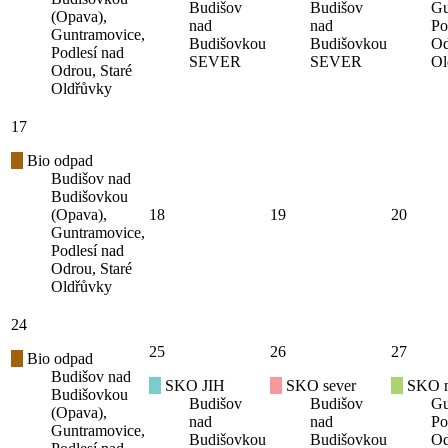
Budišov
Budišov
Gu
(Opava),
nad
nad
Po
Guntramovice,
Budišovkou
Budišovkou
Od
Podlesí nad
SEVER
SEVER
Ol
Odrou, Staré
Oldřůvky
17
Bio odpad
Budišov nad
Budišovkou
(Opava),
18
19
20
Guntramovice,
Podlesí nad
Odrou, Staré
Oldřůvky
24
25
26
27
Bio odpad
Budišov nad
SKO JIH
SKO sever
SKO mí
Budišovkou
Budišov
Budišov
Gu
(Opava),
nad
nad
Po
Guntramovice,
Budišovkou
Budišovkou
Od