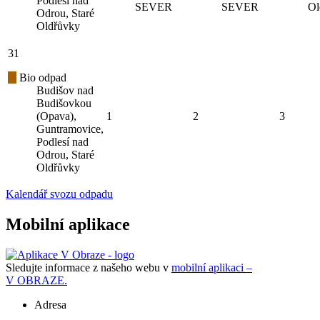
Podlesí nad
SEVER
SEVER
Ol
Odrou, Staré
Oldřůvky
31
Bio odpad
Budišov nad
Budišovkou
(Opava),
1
2
3
Guntramovice,
Podlesí nad
Odrou, Staré
Oldřůvky
Kalendář svozu odpadu
Mobilní aplikace
Sledujte informace z našeho webu v
mobilní aplikaci –
V OBRAZE.
Adresa