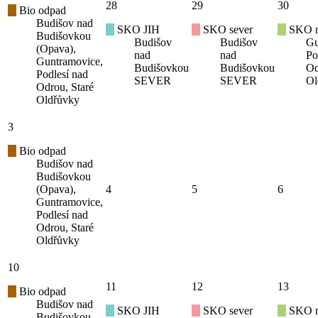
28
29
30
Bio odpad
Budišov nad
SKO JIH
SKO sever
SKO mí
Budišovkou
Budišov
Budišov
Gu
(Opava),
nad
nad
Po
Guntramovice,
Budišovkou
Budišovkou
Od
Podlesí nad
SEVER
SEVER
Ol
Odrou, Staré
Oldřůvky
3
Bio odpad
Budišov nad
Budišovkou
(Opava),
4
5
6
Guntramovice,
Podlesí nad
Odrou, Staré
Oldřůvky
10
11
12
13
Bio odpad
Budišov nad
SKO JIH
SKO sever
SKO mí
Budišovkou