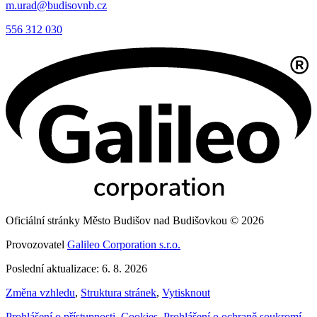
m.urad@budisovnb.cz
556 312 030
Oficiální stránky Město Budišov nad Budišovkou © 2026
Provozovatel
Galileo Corporation s.r.o.
Poslední aktualizace: 6. 8. 2026
Změna vzhledu
,
Struktura stránek
,
Vytisknout
Prohlášení o přístupnosti
,
Cookies
,
Prohlášení o ochraně soukromí