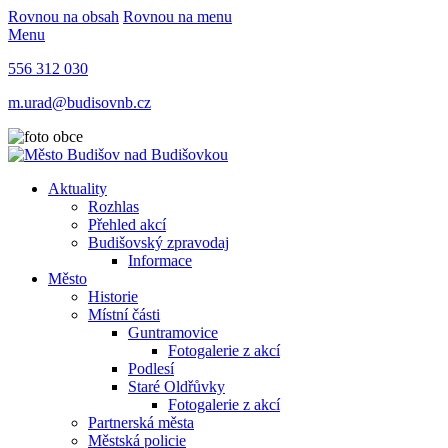
Rovnou na obsah
Rovnou na menu
Menu
556 312 030
m.urad@budisovnb.cz
Aktuality
Rozhlas
Přehled akcí
Budišovský zpravodaj
Informace
Město
Historie
Místní části
Guntramovice
Fotogalerie z akcí
Podlesí
Staré Oldřůvky
Fotogalerie z akcí
Partnerská města
Městská policie