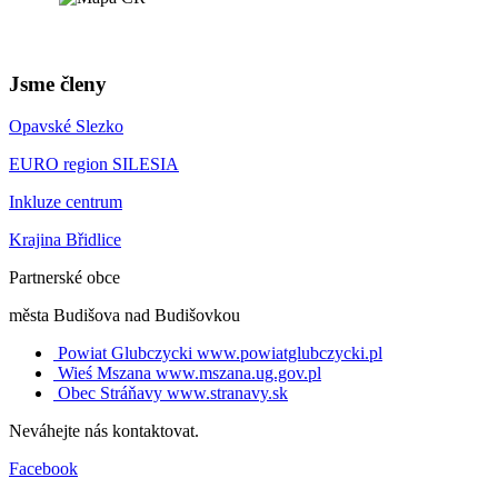
Jsme členy
Opavské Slezko
EURO region SILESIA
Inkluze centrum
Krajina Břidlice
Partnerské obce
města Budišova nad Budišovkou
Powiat Glubczycki
www.powiatglubczycki.pl
Wieś Mszana
www.mszana.ug.gov.pl
Obec Stráňavy
www.stranavy.sk
Neváhejte nás kontaktovat.
Facebook