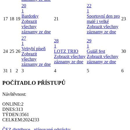
20
22
1
1
Bardotky
Sportovní den pro
17
18
19
21
23
Zobrazit
malé i velké
všechny
Zobrazit všechny
záznamy ze dne
záznamy ze dne
27
28
29
1
1
1
Velrybí píseň
24
25
26
LOTZ TRIO
Guláš fest
30
Zobrazit
Zobrazit všechny
Zobrazit všechny
všechny
záznamy ze dne
záznamy ze dne
záznamy ze dne
31
1
2
3
4
5
6
POČÍTADLO PŘÍSTUPŮ
Návštěvnost:
ONLINE:
2
DNES:
313
TÝDEN:
3561
CELKEM:
2024233
ČEZ distribuce - plánované odstávky