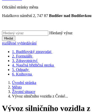
Oficiální stránky města
Halaškovo náměstí 2, 747 87
Budišov nad Budišovkou
Hledaný výraz
Hledat
rozšířené vyhledávání
1.
Budišovský zpravodaj
2.
Formuláře
3.
Zdravotnictví
4.
Naučná břidličná stezka
5.
Odpady
6.
Knihovna
Úvodní stránka
Město
Životní situace
Vývoz silničního vozidla z České...
Vývoz silničního vozidla z