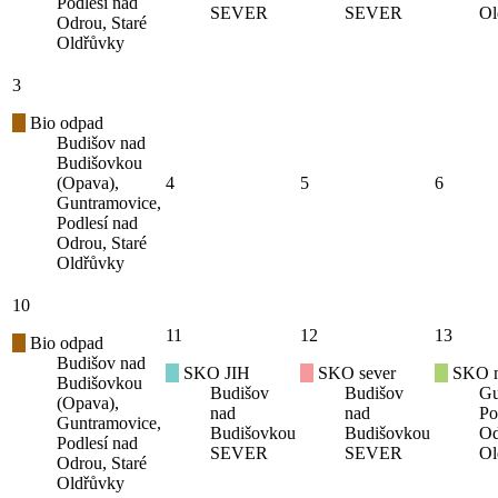
Podlesí nad
SEVER
SEVER
Ol
Odrou, Staré
Oldřůvky
3
Bio odpad
Budišov nad
Budišovkou
(Opava),
4
5
6
Guntramovice,
Podlesí nad
Odrou, Staré
Oldřůvky
10
11
12
13
Bio odpad
Budišov nad
SKO JIH
SKO sever
SKO mí
Budišovkou
Budišov
Budišov
Gu
(Opava),
nad
nad
Po
Guntramovice,
Budišovkou
Budišovkou
Od
Podlesí nad
SEVER
SEVER
Ol
Odrou, Staré
Oldřůvky