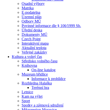
Osadní výbory
Matrika
E-podatelna
Územní plán
Odbory MÚ
Povinné informace dle § 106⁄1999 Sb.
Úřední deska
Dokumenty MÚ
Czech Point
Interaktivní mapa
Aktuální teplota
Veřejné zakázky
Kultura a volný čas
Středisko volného času
Knihovna
On-line katalog
Muzeum břidlice
Informace k prohlídce
Rozhledna Halaška
Terénní hra
Letnice
Kam na výlet
Sport
Spolky a zájmová sdružení
Mikroregion Moravice