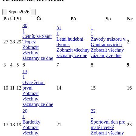
Srpen
2026
Po
Út
St
Čt
Pá
So
Ne
30
31
1
1
1
1
Četník ze Saint
Letní hudební
Závody traktorů v
27
28
29
Tropez
2
dvorek
Guntramovicích
Zobrazit
Zobrazit všechny
Zobrazit všechny
všechny
záznamy ze dne
záznamy ze dne
záznamy ze dne
3
4
5
6
7
8
9
13
1
Ovce žerou
10
11
12
první
14
15
16
Zobrazit
všechny
záznamy ze dne
20
22
1
1
Bardotky
Sportovní den pro
17
18
19
21
23
Zobrazit
malé i velké
všechny
Zobrazit všechny