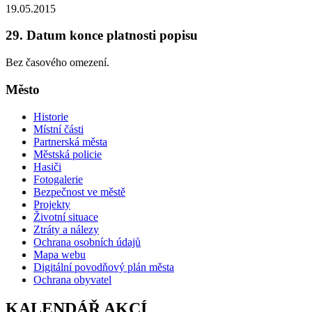
19.05.2015
29. Datum konce platnosti popisu
Bez časového omezení.
Město
Historie
Místní části
Partnerská města
Městská policie
Hasiči
Fotogalerie
Bezpečnost ve městě
Projekty
Životní situace
Ztráty a nálezy
Ochrana osobních údajů
Mapa webu
Digitální povodňový plán města
Ochrana obyvatel
KALENDÁŘ AKCÍ