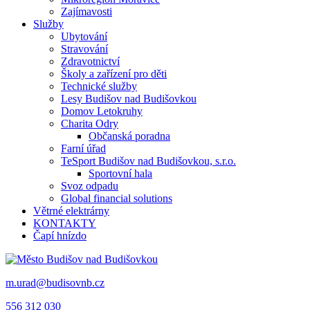
Zajímavosti
Služby
Ubytování
Stravování
Zdravotnictví
Školy a zařízení pro děti
Technické služby
Lesy Budišov nad Budišovkou
Domov Letokruhy
Charita Odry
Občanská poradna
Farní úřad
TeSport Budišov nad Budišovkou, s.r.o.
Sportovní hala
Svoz odpadu
Global financial solutions
Větrné elektrárny
KONTAKTY
Čapí hnízdo
m.urad@budisovnb.cz
556 312 030