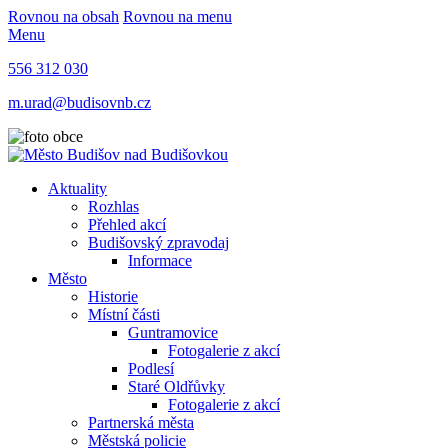
Rovnou na obsah
Rovnou na menu
Menu
556 312 030
m.urad@budisovnb.cz
Aktuality
Rozhlas
Přehled akcí
Budišovský zpravodaj
Informace
Město
Historie
Místní části
Guntramovice
Fotogalerie z akcí
Podlesí
Staré Oldřůvky
Fotogalerie z akcí
Partnerská města
Městská policie