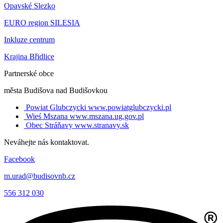
Opavské Slezko
EURO region SILESIA
Inkluze centrum
Krajina Břidlice
Partnerské obce
města Budišova nad Budišovkou
Powiat Glubczycki
www.powiatglubczycki.pl
Wieś Mszana
www.mszana.ug.gov.pl
Obec Stráňavy
www.stranavy.sk
Neváhejte nás kontaktovat.
Facebook
m.urad@budisovnb.cz
556 312 030