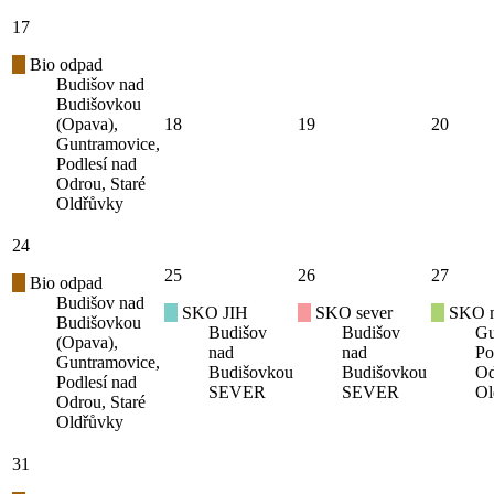
17
Bio odpad
Budišov nad
Budišovkou
(Opava),
18
19
20
Guntramovice,
Podlesí nad
Odrou, Staré
Oldřůvky
24
25
26
27
Bio odpad
Budišov nad
SKO JIH
SKO sever
SKO mí
Budišovkou
Budišov
Budišov
Gu
(Opava),
nad
nad
Po
Guntramovice,
Budišovkou
Budišovkou
Od
Podlesí nad
SEVER
SEVER
Ol
Odrou, Staré
Oldřůvky
31