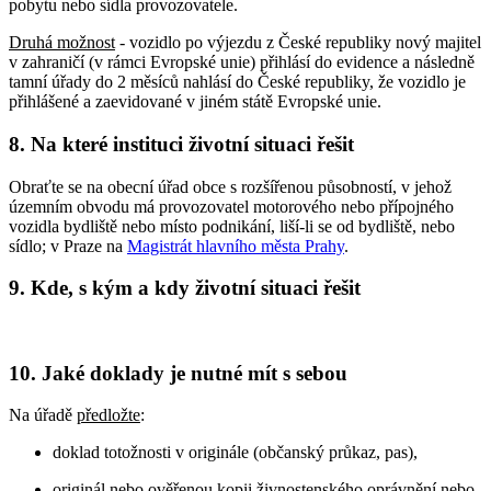
pobytu nebo sídla provozovatele.
Druhá možnost
- vozidlo po výjezdu z České republiky nový majitel
v zahraničí (v rámci Evropské unie) přihlásí do evidence a následně
tamní úřady do 2 měsíců nahlásí do České republiky, že vozidlo je
přihlášené a zaevidované v jiném státě Evropské unie.
8. Na které instituci životní situaci řešit
Obraťte se na obecní úřad obce s rozšířenou působností, v jehož
územním obvodu má provozovatel motorového nebo přípojného
vozidla bydliště nebo místo podnikání, liší-li se od bydliště, nebo
sídlo; v Praze na
Magistrát hlavního města Prahy
.
9. Kde, s kým a kdy životní situaci řešit
10. Jaké doklady je nutné mít s sebou
Na úřadě
předložte
:
doklad totožnosti v originále (občanský průkaz, pas),
originál nebo ověřenou kopii živnostenského oprávnění nebo