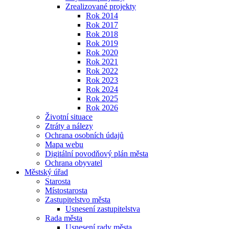
Zrealizované projekty
Rok 2014
Rok 2017
Rok 2018
Rok 2019
Rok 2020
Rok 2021
Rok 2022
Rok 2023
Rok 2024
Rok 2025
Rok 2026
Životní situace
Ztráty a nálezy
Ochrana osobních údajů
Mapa webu
Digitální povodňový plán města
Ochrana obyvatel
Městský úřad
Starosta
Místostarosta
Zastupitelstvo města
Usnesení zastupitelstva
Rada města
Usnesení rady města