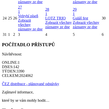
záznamy ze dne
záznamy ze dne
27
28
29
1
1
1
Velrybí píseň
24
25
26
LOTZ TRIO
Guláš fest
30
Zobrazit
Zobrazit všechny
Zobrazit všechny
všechny
záznamy ze dne
záznamy ze dne
záznamy ze dne
31
1
2
3
4
5
6
POČÍTADLO PŘÍSTUPŮ
Návštěvnost:
ONLINE:
1
DNES:
142
TÝDEN:
3390
CELKEM:
2024062
ČEZ distribuce - plánované odstávky
Zajímavé informace,
které by se vám mohly hodit…