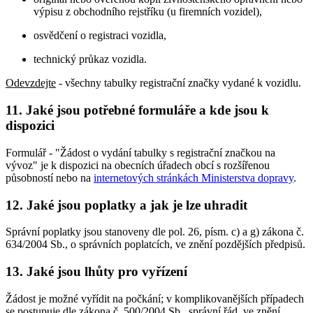
výpisu z obchodního rejstříku (u firemních vozidel),
osvědčení o registraci vozidla,
technický průkaz vozidla.
Odevzdejte
- všechny tabulky registrační značky vydané k vozidlu.
11. Jaké jsou potřebné formuláře a kde jsou k
dispozici
Formulář - "Žádost o vydání tabulky s registrační značkou na
vývoz" je k dispozici na obecních úřadech obcí s rozšířenou
působností nebo na
internetových stránkách Ministerstva dopravy
.
12. Jaké jsou poplatky a jak je lze uhradit
Správní poplatky jsou stanoveny dle pol. 26, písm. c) a g) zákona č.
634/2004 Sb., o správních poplatcích, ve znění pozdějších předpisů.
13. Jaké jsou lhůty pro vyřízení
Žádost je možné vyřídit na počkání; v komplikovanějších případech
se postupuje dle zákona č. 500/2004 Sb., správní řád, ve znění