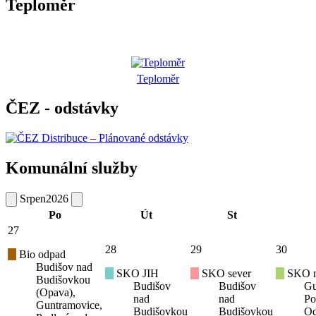
Teploměr
Teploměr
ČEZ - odstávky
Komunální služby
Srpen
2026
Po
Út
St
27
28
29
30
Bio odpad
Budišov nad
SKO JIH
SKO sever
SKO mí
Budišovkou
Budišov
Budišov
Gu
(Opava),
nad
nad
Po
Guntramovice,
Budišovkou
Budišovkou
Od