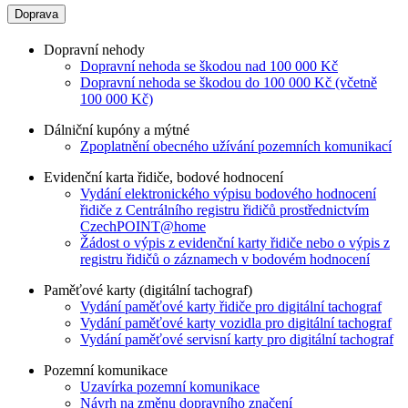
Doprava
Dopravní nehody
Dopravní nehoda se škodou nad 100 000 Kč
Dopravní nehoda se škodou do 100 000 Kč (včetně
100 000 Kč)
Dálniční kupóny a mýtné
Zpoplatnění obecného užívání pozemních komunikací
Evidenční karta řidiče, bodové hodnocení
Vydání elektronického výpisu bodového hodnocení
řidiče z Centrálního registru řidičů prostřednictvím
CzechPOINT@home
Žádost o výpis z evidenční karty řidiče nebo o výpis z
registru řidičů o záznamech v bodovém hodnocení
Paměťové karty (digitální tachograf)
Vydání paměťové karty řidiče pro digitální tachograf
Vydání paměťové karty vozidla pro digitální tachograf
Vydání paměťové servisní karty pro digitální tachograf
Pozemní komunikace
Uzavírka pozemní komunikace
Návrh na změnu dopravního značení