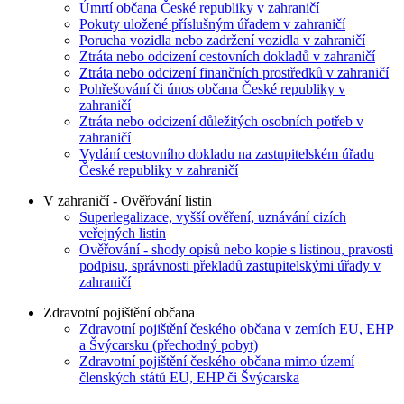
Úmrtí občana České republiky v zahraničí
Pokuty uložené příslušným úřadem v zahraničí
Porucha vozidla nebo zadržení vozidla v zahraničí
Ztráta nebo odcizení cestovních dokladů v zahraničí
Ztráta nebo odcizení finančních prostředků v zahraničí
Pohřešování či únos občana České republiky v
zahraničí
Ztráta nebo odcizení důležitých osobních potřeb v
zahraničí
Vydání cestovního dokladu na zastupitelském úřadu
České republiky v zahraničí
V zahraničí - Ověřování listin
Superlegalizace, vyšší ověření, uznávání cizích
veřejných listin
Ověřování - shody opisů nebo kopie s listinou, pravosti
podpisu, správnosti překladů zastupitelskými úřady v
zahraničí
Zdravotní pojištění občana
Zdravotní pojištění českého občana v zemích EU, EHP
a Švýcarsku (přechodný pobyt)
Zdravotní pojištění českého občana mimo území
členských států EU, EHP či Švýcarska