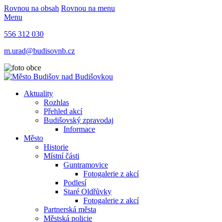
Rovnou na obsah
Rovnou na menu
Menu
556 312 030
m.urad@budisovnb.cz
Aktuality
Rozhlas
Přehled akcí
Budišovský zpravodaj
Informace
Město
Historie
Místní části
Guntramovice
Fotogalerie z akcí
Podlesí
Staré Oldřůvky
Fotogalerie z akcí
Partnerská města
Městská policie