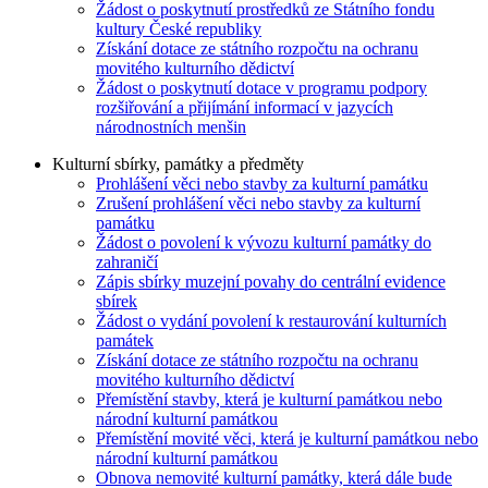
Žádost o poskytnutí prostředků ze Státního fondu
kultury České republiky
Získání dotace ze státního rozpočtu na ochranu
movitého kulturního dědictví
Žádost o poskytnutí dotace v programu podpory
rozšiřování a přijímání informací v jazycích
národnostních menšin
Kulturní sbírky, památky a předměty
Prohlášení věci nebo stavby za kulturní památku
Zrušení prohlášení věci nebo stavby za kulturní
památku
Žádost o povolení k vývozu kulturní památky do
zahraničí
Zápis sbírky muzejní povahy do centrální evidence
sbírek
Žádost o vydání povolení k restaurování kulturních
památek
Získání dotace ze státního rozpočtu na ochranu
movitého kulturního dědictví
Přemístění stavby, která je kulturní památkou nebo
národní kulturní památkou
Přemístění movité věci, která je kulturní památkou nebo
národní kulturní památkou
Obnova nemovité kulturní památky, která dále bude