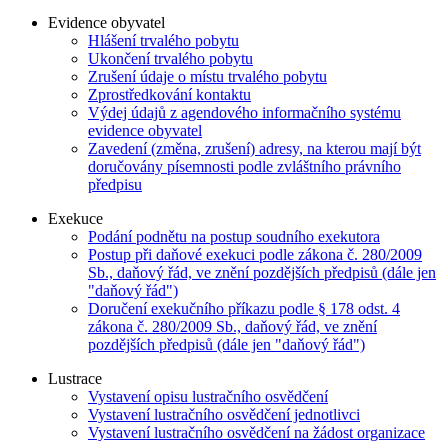
Evidence obyvatel
Hlášení trvalého pobytu
Ukončení trvalého pobytu
Zrušení údaje o místu trvalého pobytu
Zprostředkování kontaktu
Výdej údajů z agendového informačního systému
evidence obyvatel
Zavedení (změna, zrušení) adresy, na kterou mají být
doručovány písemnosti podle zvláštního právního
předpisu
Exekuce
Podání podnětu na postup soudního exekutora
Postup při daňové exekuci podle zákona č. 280/2009
Sb., daňový řád, ve znění pozdějších předpisů (dále jen
"daňový řád")
Doručení exekučního příkazu podle § 178 odst. 4
zákona č. 280/2009 Sb., daňový řád, ve znění
pozdějších předpisů (dále jen "daňový řád")
Lustrace
Vystavení opisu lustračního osvědčení
Vystavení lustračního osvědčení jednotlivci
Vystavení lustračního osvědčení na žádost organizace