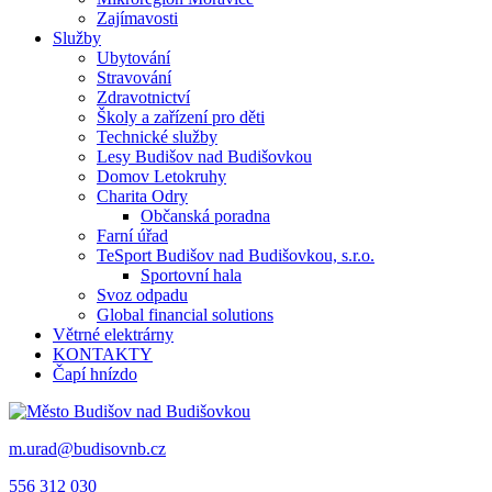
Zajímavosti
Služby
Ubytování
Stravování
Zdravotnictví
Školy a zařízení pro děti
Technické služby
Lesy Budišov nad Budišovkou
Domov Letokruhy
Charita Odry
Občanská poradna
Farní úřad
TeSport Budišov nad Budišovkou, s.r.o.
Sportovní hala
Svoz odpadu
Global financial solutions
Větrné elektrárny
KONTAKTY
Čapí hnízdo
m.urad@budisovnb.cz
556 312 030