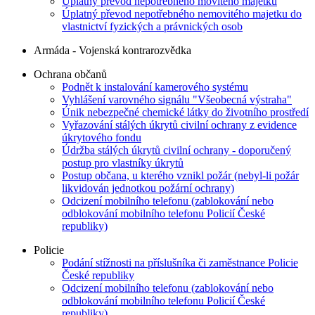
Úplatný převod nepotřebného movitého majetku
Úplatný převod nepotřebného nemovitého majetku do
vlastnictví fyzických a právnických osob
Armáda - Vojenská kontrarozvědka
Ochrana občanů
Podnět k instalování kamerového systému
Vyhlášení varovného signálu "Všeobecná výstraha"
Únik nebezpečné chemické látky do životního prostředí
Vyřazování stálých úkrytů civilní ochrany z evidence
úkrytového fondu
Údržba stálých úkrytů civilní ochrany - doporučený
postup pro vlastníky úkrytů
Postup občana, u kterého vznikl požár (nebyl-li požár
likvidován jednotkou požární ochrany)
Odcizení mobilního telefonu (zablokování nebo
odblokování mobilního telefonu Policií České
republiky)
Policie
Podání stížnosti na příslušníka či zaměstnance Policie
České republiky
Odcizení mobilního telefonu (zablokování nebo
odblokování mobilního telefonu Policií České
republiky)