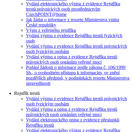
Vydání elektronického výpisu z evidence Rejstříku
trestů právnických osob prostřednictvím
CzechPOINT@home
Jak žádat o informace z resortu Ministerstva vnitra
České republiky
Výpis z veřejného rejstříku
Vydání výpisu z evidence Rejstříku trestů fyzických
osob
Vydání výpisu z evidence Rejstříku trestů právnických
osob fyzickým osobám
Vydání výpisu a opisu z evidence Rejstříku trestů
právnických osob orgánům veřejné moci
Podání žádosti o informace podle zákona č. 106/1999
Sb., o svobodném přístupu k informacím, ve znění
pozdějších předpisů, v podmínkách resortu Ministerstva
spravedlnosti
Rejstřík trestů
Vydání výpisu z evidence Rejstříku trestů právnických
osob fyzickým osobám
Vydání výpisu a opisu z evidence Rejstříku trestů
právnických osob orgánům veřejné moci
Vydání elektronického opisu z evidence přestupků
Rejstříku trestů
Vydání elektronického výpisu z evidence Rejstříku