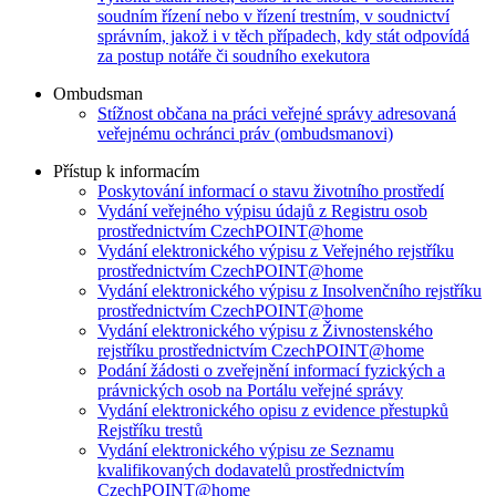
soudním řízení nebo v řízení trestním, v soudnictví
správním, jakož i v těch případech, kdy stát odpovídá
za postup notáře či soudního exekutora
Ombudsman
Stížnost občana na práci veřejné správy adresovaná
veřejnému ochránci práv (ombudsmanovi)
Přístup k informacím
Poskytování informací o stavu životního prostředí
Vydání veřejného výpisu údajů z Registru osob
prostřednictvím CzechPOINT@home
Vydání elektronického výpisu z Veřejného rejstříku
prostřednictvím CzechPOINT@home
Vydání elektronického výpisu z Insolvenčního rejstříku
prostřednictvím CzechPOINT@home
Vydání elektronického výpisu z Živnostenského
rejstříku prostřednictvím CzechPOINT@home
Podání žádosti o zveřejnění informací fyzických a
právnických osob na Portálu veřejné správy
Vydání elektronického opisu z evidence přestupků
Rejstříku trestů
Vydání elektronického výpisu ze Seznamu
kvalifikovaných dodavatelů prostřednictvím
CzechPOINT@home