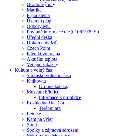
Osadní výbory
Matrika
E-podatelna
Územní plán
Odbory MÚ
Povinné informace dle § 106⁄1999 Sb.
Úřední deska
Dokumenty MÚ
Czech Point
Interaktivní mapa
Aktuální teplota
Veřejné zakázky
Kultura a volný čas
Středisko volného času
Knihovna
On-line katalog
Muzeum břidlice
Informace k prohlídce
Rozhledna Halaška
Terénní hra
Letnice
Kam na výlet
Sport
Spolky a zájmová sdružení
Mikroregion Moravice