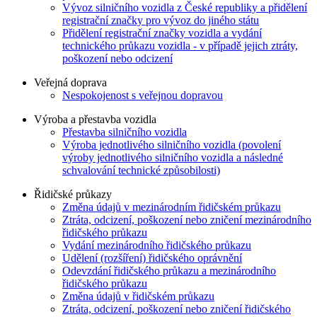
Vývoz silničního vozidla z České republiky a přidělení
registrační značky pro vývoz do jiného státu
Přidělení registrační značky vozidla a vydání
technického průkazu vozidla - v případě jejich ztráty,
poškození nebo odcizení
Veřejná doprava
Nespokojenost s veřejnou dopravou
Výroba a přestavba vozidla
Přestavba silničního vozidla
Výroba jednotlivého silničního vozidla (povolení
výroby jednotlivého silničního vozidla a následné
schvalování technické způsobilosti)
Řidičské průkazy
Změna údajů v mezinárodním řidičském průkazu
Ztráta, odcizení, poškození nebo zničení mezinárodního
řidičského průkazu
Vydání mezinárodního řidičského průkazu
Udělení (rozšíření) řidičského oprávnění
Odevzdání řidičského průkazu a mezinárodního
řidičského průkazu
Změna údajů v řidičském průkazu
Ztráta, odcizení, poškození nebo zničení řidičského