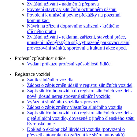
Zvláštní užívání - nadměrná přeprava
Povolení stavby v silničním ochranném pásmu
Povolení k umístění pevné překážky na pozemní
komunikaci
Návrh na zřízení dopravního zařízení - krátkého
příčného prahu
Zvláštní užívání - reklamní zařízení, stavební práce,
umístění inženýrských sítí, vyhrazené parkovací stání,
provozování stánků, sportovní a kulturní akce apod.
Profesní způsobilost řidiče
Vydání průkazu profesní způsobilosti řidiče
Registrace vozidel
Zánik silničního vozidla
Žádost o zápis změn údajů v registru silničních vozidel
Zápis silničního vozidla do registru silničních vozidel -
nové, dosud neregistrované silniční vozidlo
Vyřazení silničního vozidla z provozu
Žádost o zápis změny vlastníka silničního vozidla
Zápis silničního vozidla do registru silničních vozidel -
ojeté silniční vozidlo, dovezené z jiného členského státu
Evropské unie
Doklad o ekologické likvidaci vozidla (potvrzení o
převzetí autovraku do zařízení ke sběru autovraků)