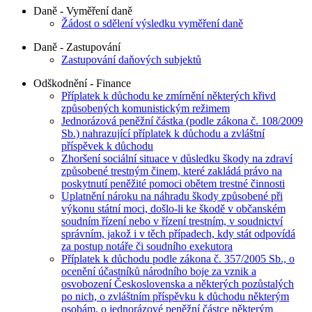
Daně - Vyměření daně
Žádost o sdělení výsledku vyměření daně
Daně - Zastupování
Zastupování daňových subjektů
Odškodnění - Finance
Příplatek k důchodu ke zmírnění některých křivd
způsobených komunistickým režimem
Jednorázová peněžní částka (podle zákona č. 108/2009
Sb.) nahrazující příplatek k důchodu a zvláštní
příspěvek k důchodu
Zhoršení sociální situace v důsledku škody na zdraví
způsobené trestným činem, které zakládá právo na
poskytnutí peněžité pomoci obětem trestné činnosti
Uplatnění nároku na náhradu škody způsobené při
výkonu státní moci, došlo-li ke škodě v občanském
soudním řízení nebo v řízení trestním, v soudnictví
správním, jakož i v těch případech, kdy stát odpovídá
za postup notáře či soudního exekutora
Příplatek k důchodu podle zákona č. 357/2005 Sb., o
ocenění účastníků národního boje za vznik a
osvobození Československa a některých pozůstalých
po nich, o zvláštním příspěvku k důchodu některým
osobám, o jednorázové peněžní částce některým