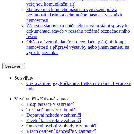
veřejnou komunikační síť
Stanovení ochranného pásma a vymezení práv a
povinností vlastníka ochranného pásma a vlastníků
nemovitostí
Žádost o stanovisko dotčeného orgánu státní správy k
dokumentaci staveb v rozsahu požárně bezpečnostního
řešení
Občan a územní plán (resp. regulační plán) při koupi
nemovitosti a přípravě výstavby nebo jiném záměru na
využití pozemku
Cestování
Se zvířaty
Cestování se psy, kočkami a fretkami v rámci Evropské
unie
V zahraničí - Krizové situace
Hospitalizace v zahraničí
Trestná činnost v zahraničí
Dopravní nehoda v zahraničí
Živelní katastrofa v zahraničí
Omezení osobní svobody v zahraničí
Krach cestovní kanceláře v zahraničí