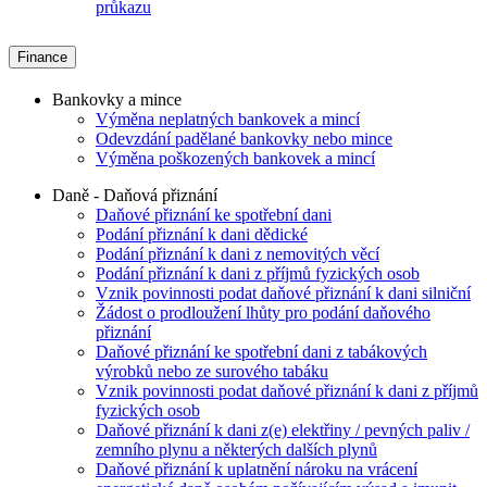
průkazu
Finance
Bankovky a mince
Výměna neplatných bankovek a mincí
Odevzdání padělané bankovky nebo mince
Výměna poškozených bankovek a mincí
Daně - Daňová přiznání
Daňové přiznání ke spotřební dani
Podání přiznání k dani dědické
Podání přiznání k dani z nemovitých věcí
Podání přiznání k dani z příjmů fyzických osob
Vznik povinnosti podat daňové přiznání k dani silniční
Žádost o prodloužení lhůty pro podání daňového
přiznání
Daňové přiznání ke spotřební dani z tabákových
výrobků nebo ze surového tabáku
Vznik povinnosti podat daňové přiznání k dani z příjmů
fyzických osob
Daňové přiznání k dani z(e) elektřiny / pevných paliv /
zemního plynu a některých dalších plynů
Daňové přiznání k uplatnění nároku na vrácení