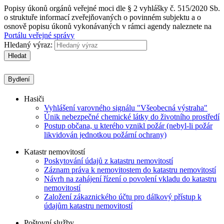
Popisy úkonů orgánů veřejné moci dle § 2 vyhlášky č. 515/2020 Sb.
o struktuře informací zveřejňovaných o povinném subjektu a o
osnově popisu úkonů vykonávaných v rámci agendy naleznete na
Portálu veřejné správy
Hledaný výraz:
Hledat
Bydlení
Hasiči
Vyhlášení varovného signálu "Všeobecná výstraha"
Únik nebezpečné chemické látky do životního prostředí
Postup občana, u kterého vznikl požár (nebyl-li požár
likvidován jednotkou požární ochrany)
Katastr nemovitostí
Poskytování údajů z katastru nemovitostí
Záznam práva k nemovitostem do katastru nemovitostí
Návrh na zahájení řízení o povolení vkladu do katastru
nemovitostí
Založení zákaznického účtu pro dálkový přístup k
údajům katastru nemovitostí
Poštovní služby