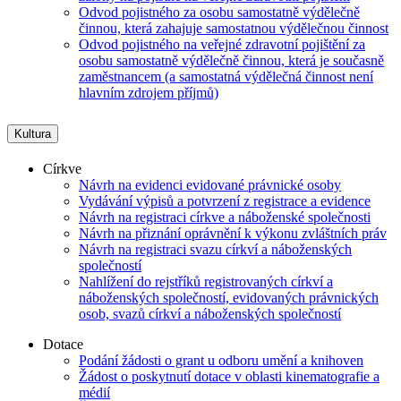
Odvod pojistného za osobu samostatně výdělečně
činnou, která zahajuje samostatnou výdělečnou činnost
Odvod pojistného na veřejné zdravotní pojištění za
osobu samostatně výdělečně činnou, která je současně
zaměstnancem (a samostatná výdělečná činnost není
hlavním zdrojem příjmů)
Kultura
Církve
Návrh na evidenci evidované právnické osoby
Vydávání výpisů a potvrzení z registrace a evidence
Návrh na registraci církve a náboženské společnosti
Návrh na přiznání oprávnění k výkonu zvláštních práv
Návrh na registraci svazu církví a náboženských
společností
Nahlížení do rejstříků registrovaných církví a
náboženských společností, evidovaných právnických
osob, svazů církví a náboženských společností
Dotace
Podání žádosti o grant u odboru umění a knihoven
Žádost o poskytnutí dotace v oblasti kinematografie a
médií