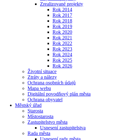
Zrealizované projekty
Rok 2014
Rok 2017
Rok 2018
Rok 2019
Rok 2020
Rok 2021
Rok 2022
Rok 2023
Rok 2024
Rok 2025
Rok 2026
Životní situace
Ztráty a nálezy
Ochrana osobních údajů
Mapa webu
Digitální povodňový plán města
Ochrana obyvatel
Městský úřad
Starosta
Místostarosta
Zastupitelstvo města
Usnesení zastupitelstva
Rada města
Usnesení rady města