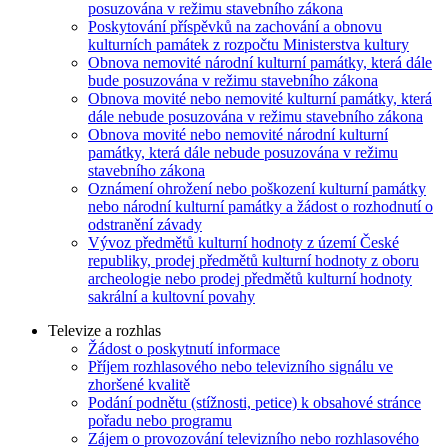
posuzována v režimu stavebního zákona
Poskytování příspěvků na zachování a obnovu
kulturních památek z rozpočtu Ministerstva kultury
Obnova nemovité národní kulturní památky, která dále
bude posuzována v režimu stavebního zákona
Obnova movité nebo nemovité kulturní památky, která
dále nebude posuzována v režimu stavebního zákona
Obnova movité nebo nemovité národní kulturní
památky, která dále nebude posuzována v režimu
stavebního zákona
Oznámení ohrožení nebo poškození kulturní památky
nebo národní kulturní památky a žádost o rozhodnutí o
odstranění závady
Vývoz předmětů kulturní hodnoty z území České
republiky, prodej předmětů kulturní hodnoty z oboru
archeologie nebo prodej předmětů kulturní hodnoty
sakrální a kultovní povahy
Televize a rozhlas
Žádost o poskytnutí informace
Příjem rozhlasového nebo televizního signálu ve
zhoršené kvalitě
Podání podnětu (stížnosti, petice) k obsahové stránce
pořadu nebo programu
Zájem o provozování televizního nebo rozhlasového