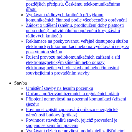
pozdějších předpisů, Českému telekomunikačnímu
úřadu
Využívání rádiových kmitočtů při výkonu
komunikačních činností podle všeobecného oprávnění
Žádost o udělení (změnu, prodloužení doby platnosti
nebo odnětí) individuálního oprávnění k využívání
rádiových kmitočtů
Reklamace na poskytovanou veřejně dostupnou službu
elektronických komunikací nebo na vyúčtování ceny za
poskytnutou službu
Rušení provozu radiokomunikačních zařízení a sítí
elektromagnetickým stíněním nebo odrazy
elektromagnetických vln stavbami nebo činnostmi
souvisejícími s prováděním stavby
Stavba
Umístění stavby na lesním pozemku
Občan a pořizování územních a regulačních plánů
Připojení nemovitosti na pozemní komunikaci (zřízení
sjezdu)
Povinnost zajistit zpracování průkazu energetické
náročnosti budovy (průkaz)
Povinnost stavebníků staveb, jejichž provedení je
spojeno se zemními pracemi
Využívání cizích nemovitostí podnikateli zajišťujícími