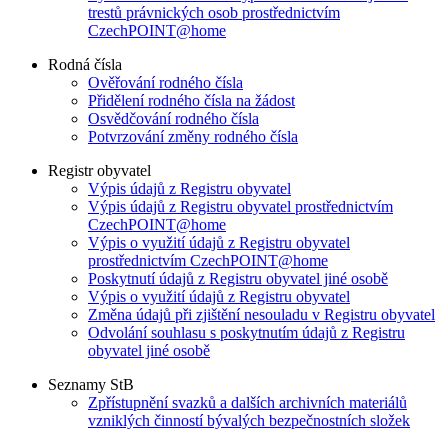
trestů právnických osob prostřednictvím
CzechPOINT@home
Rodná čísla
Ověřování rodného čísla
Přidělení rodného čísla na žádost
Osvědčování rodného čísla
Potvrzování změny rodného čísla
Registr obyvatel
Výpis údajů z Registru obyvatel
Výpis údajů z Registru obyvatel prostřednictvím
CzechPOINT@home
Výpis o využití údajů z Registru obyvatel
prostřednictvím CzechPOINT@home
Poskytnutí údajů z Registru obyvatel jiné osobě
Výpis o využití údajů z Registru obyvatel
Změna údajů při zjištění nesouladu v Registru obyvatel
Odvolání souhlasu s poskytnutím údajů z Registru
obyvatel jiné osobě
Seznamy StB
Zpřístupnění svazků a dalších archivních materiálů
vzniklých činností bývalých bezpečnostních složek