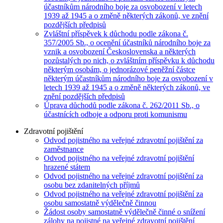
účastníkům národního boje za osvobození v letech
1939 až 1945 a o změně některých zákonů, ve znění
pozdějších předpisů
Zvláštní příspěvek k důchodu podle zákona č.
357/2005 Sb., o ocenění účastníků národního boje za
vznik a osvobození Československa a některých
pozůstalých po nich, o zvláštním příspěvku k důchodu
některým osobám, o jednorázové peněžní částce
některým účastníkům národního boje za osvobození v
letech 1939 až 1945 a o změně některých zákonů, ve
znění pozdějších předpisů
Úprava důchodů podle zákona č. 262/2011 Sb., o
účastnících odboje a odporu proti komunismu
Zdravotní pojištění
Odvod pojistného na veřejné zdravotní pojištění za
zaměstnance
Odvod pojistného na veřejné zdravotní pojištění
hrazené státem
Odvod pojistného na veřejné zdravotní pojištění za
osobu bez zdanitelných příjmů
Odvod pojistného na veřejné zdravotní pojištění za
osobu samostatně výdělečně činnou
Žádost osoby samostatně výdělečně činné o snížení
zálohy na pojistné na veřejné zdravotní pojištění