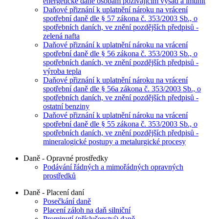
energetické daně osobám požívajícím výsad a imunit
Daňové přiznání k uplatnění nároku na vrácení
spotřební daně dle § 57 zákona č. 353/2003 Sb., o
spotřebních daních, ve znění pozdějších předpisů -
zelená nafta
Daňové přiznání k uplatnění nároku na vrácení
spotřební daně dle § 56 zákona č. 353/2003 Sb., o
spotřebních daních, ve znění pozdějších předpisů -
výroba tepla
Daňové přiznání k uplatnění nároku na vrácení
spotřební daně dle § 56a zákona č. 353/2003 Sb., o
spotřebních daních, ve znění pozdějších předpisů -
ostatní benziny
Daňové přiznání k uplatnění nároku na vrácení
spotřební daně dle § 55 zákona č. 353/2003 Sb., o
spotřebních daních, ve znění pozdějších předpisů -
mineralogické postupy a metalurgické procesy
Daně - Opravné prostředky
Podávání řádných a mimořádných opravných
prostředků
Daně - Placení daní
Posečkání daně
Placení záloh na daň silniční
Prominutí (příslušenství) daně