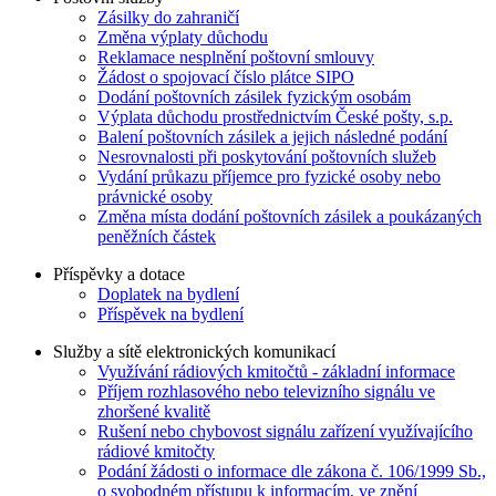
Zásilky do zahraničí
Změna výplaty důchodu
Reklamace nesplnění poštovní smlouvy
Žádost o spojovací číslo plátce SIPO
Dodání poštovních zásilek fyzickým osobám
Výplata důchodu prostřednictvím České pošty, s.p.
Balení poštovních zásilek a jejich následné podání
Nesrovnalosti při poskytování poštovních služeb
Vydání průkazu příjemce pro fyzické osoby nebo
právnické osoby
Změna místa dodání poštovních zásilek a poukázaných
peněžních částek
Příspěvky a dotace
Doplatek na bydlení
Příspěvek na bydlení
Služby a sítě elektronických komunikací
Využívání rádiových kmitočtů - základní informace
Příjem rozhlasového nebo televizního signálu ve
zhoršené kvalitě
Rušení nebo chybovost signálu zařízení využívajícího
rádiové kmitočty
Podání žádosti o informace dle zákona č. 106/1999 Sb.,
o svobodném přístupu k informacím, ve znění