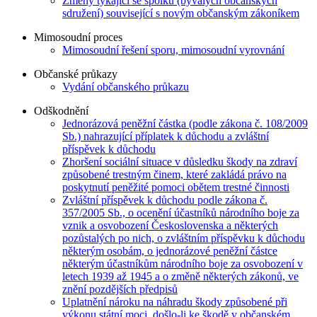
Změny týkající se spolků (bývalých občanských
sdružení) související s novým občanským zákoníkem
Mimosoudní proces
Mimosoudní řešení sporu, mimosoudní vyrovnání
Občanské průkazy
Vydání občanského průkazu
Odškodnění
Jednorázová peněžní částka (podle zákona č. 108/2009
Sb.) nahrazující příplatek k důchodu a zvláštní
příspěvek k důchodu
Zhoršení sociální situace v důsledku škody na zdraví
způsobené trestným činem, které zakládá právo na
poskytnutí peněžité pomoci obětem trestné činnosti
Zvláštní příspěvek k důchodu podle zákona č.
357/2005 Sb., o ocenění účastníků národního boje za
vznik a osvobození Československa a některých
pozůstalých po nich, o zvláštním příspěvku k důchodu
některým osobám, o jednorázové peněžní částce
některým účastníkům národního boje za osvobození v
letech 1939 až 1945 a o změně některých zákonů, ve
znění pozdějších předpisů
Uplatnění nároku na náhradu škody způsobené při
výkonu státní moci, došlo-li ke škodě v občanském