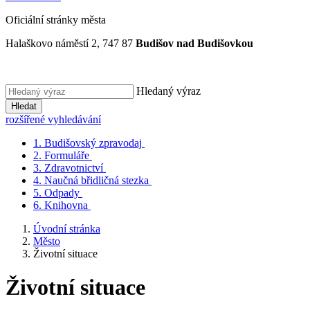
Oficiální stránky města
Halaškovo náměstí 2, 747 87
Budišov nad Budišovkou
Hledaný výraz
Hledat
rozšířené vyhledávání
1.
Budišovský zpravodaj
2.
Formuláře
3.
Zdravotnictví
4.
Naučná břidličná stezka
5.
Odpady
6.
Knihovna
Úvodní stránka
Město
Životní situace
Životní situace