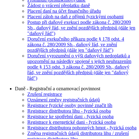
Žádost o vrácení přeplatku daně
Placení daní na účet finančního úřadu
Placení záloh na daň z příjmů fyzickými osobami
Postup při daňové exekuci podle zákona č. 280/2009
Sb., daňový řád, ve znění pozdějších předpisů (dále jen
"daňový řád")
Doručení exekučního příkazu podle § 178 odst. 4
zákona č. 280/2009 Sb., daňový řád, ve znění
pozdějších předpisů (dále jen "daňový řád")
Doručení vyrozumění o výši daňových nedoplatků a
upozornění na následky spojené s jejich neuhrazením
podle § 153 odst. 3 zákona č. 280/2009 Sb., daňový
řád, ve znění pozdějších předpisů (dále jen "daňový
řád")
Daně - Registrační a oznamovací povinnost
Zrušení registrace
Oznámení změny registračních údajů
Registrace fyzické osoby povinné značit líh
Registrace distributora lihu - fyzická osoba
Registrace ke spotřební dani - fyzická osoba
Registrace k energetické dani - fyzická osoba
Registrace distributora pohonných hmot - fyzická osoba
Změna registračních údajů distributora lihu / zrušení
registrace distributora lihu