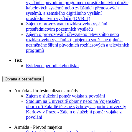
vysílání s původním programem prostřednictvím družic,
kabelových systémů nebo zvláštních přenosových
systémů, a zemského digitálního vysílání
prostřednictvím vysílačů (DVB-T)
Zájem o provozování rozhlasového vysílání
prostřednictvím pozemních vysílačů
Zájem o provozování převzatého televizního nebo
rozhlasového vysílání - tj. příjem a současné úplné a
nezměněné šíření původních rozhlasových a televizních
programů
Tisk
Evidence periodického tisku
Obrana a bezpečnost
Armáda - Profesionalizace armády
Zájem o služební poměr vojáka z povolání
Studium na Univerzitě obrany nebo na Vojenském
oboru při Fakultě tělesné výchovy a sportu Univerzity
Karlovy v Praze - Zájem o služební poměr vojáka z
povolání
Armáda - Převod majetku