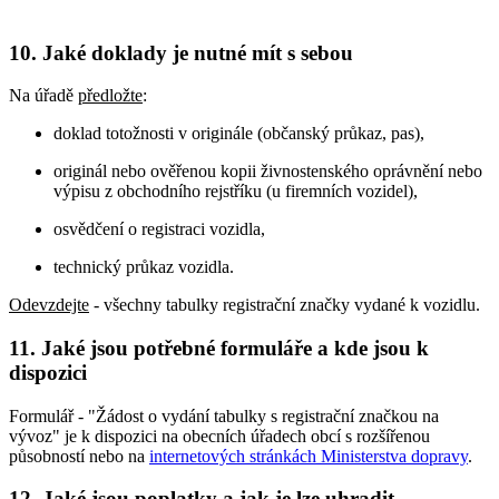
10. Jaké doklady je nutné mít s sebou
Na úřadě
předložte
:
doklad totožnosti v originále (občanský průkaz, pas),
originál nebo ověřenou kopii živnostenského oprávnění nebo
výpisu z obchodního rejstříku (u firemních vozidel),
osvědčení o registraci vozidla,
technický průkaz vozidla.
Odevzdejte
- všechny tabulky registrační značky vydané k vozidlu.
11. Jaké jsou potřebné formuláře a kde jsou k
dispozici
Formulář - "Žádost o vydání tabulky s registrační značkou na
vývoz" je k dispozici na obecních úřadech obcí s rozšířenou
působností nebo na
internetových stránkách Ministerstva dopravy
.
12. Jaké jsou poplatky a jak je lze uhradit