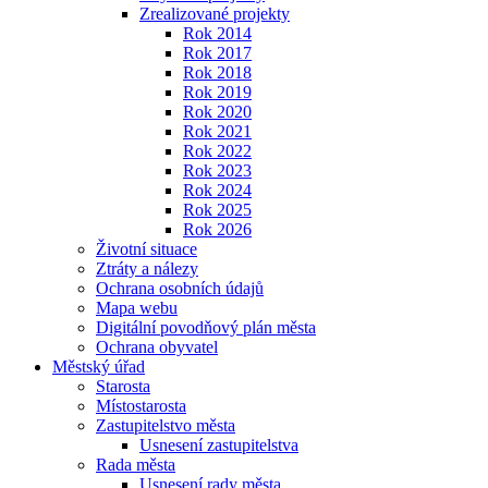
Zrealizované projekty
Rok 2014
Rok 2017
Rok 2018
Rok 2019
Rok 2020
Rok 2021
Rok 2022
Rok 2023
Rok 2024
Rok 2025
Rok 2026
Životní situace
Ztráty a nálezy
Ochrana osobních údajů
Mapa webu
Digitální povodňový plán města
Ochrana obyvatel
Městský úřad
Starosta
Místostarosta
Zastupitelstvo města
Usnesení zastupitelstva
Rada města
Usnesení rady města