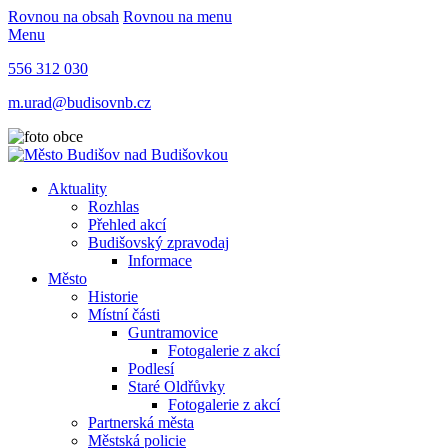
Rovnou na obsah
Rovnou na menu
Menu
556 312 030
m.urad@budisovnb.cz
Aktuality
Rozhlas
Přehled akcí
Budišovský zpravodaj
Informace
Město
Historie
Místní části
Guntramovice
Fotogalerie z akcí
Podlesí
Staré Oldřůvky
Fotogalerie z akcí
Partnerská města
Městská policie