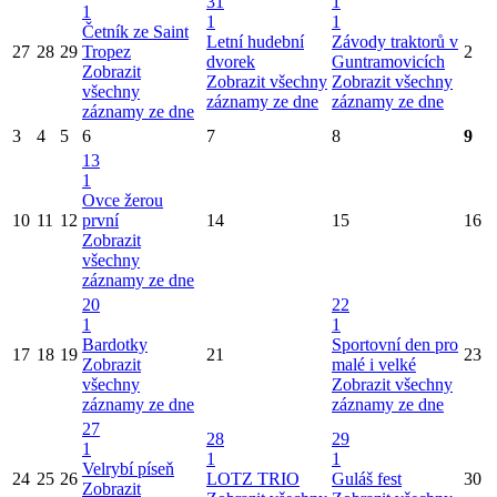
31
1
1
1
1
Četník ze Saint
Letní hudební
Závody traktorů v
27
28
29
Tropez
2
dvorek
Guntramovicích
Zobrazit
Zobrazit všechny
Zobrazit všechny
všechny
záznamy ze dne
záznamy ze dne
záznamy ze dne
3
4
5
6
7
8
9
13
1
Ovce žerou
10
11
12
první
14
15
16
Zobrazit
všechny
záznamy ze dne
20
22
1
1
Bardotky
Sportovní den pro
17
18
19
21
23
Zobrazit
malé i velké
všechny
Zobrazit všechny
záznamy ze dne
záznamy ze dne
27
28
29
1
1
1
Velrybí píseň
24
25
26
LOTZ TRIO
Guláš fest
30
Zobrazit