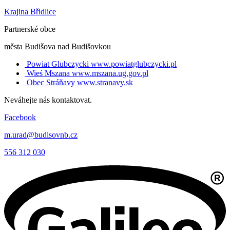
Krajina Břidlice
Partnerské obce
města Budišova nad Budišovkou
Powiat Glubczycki
www.powiatglubczycki.pl
Wieś Mszana
www.mszana.ug.gov.pl
Obec Stráňavy
www.stranavy.sk
Neváhejte nás kontaktovat.
Facebook
m.urad@budisovnb.cz
556 312 030