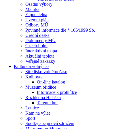
Osadní výbory
Matrika
E-podatelna
Územní plán
Odbory MÚ
Povinné informace dle § 106⁄1999 Sb.
Úřední deska
Dokumenty MÚ
Czech Point
Interaktivní mapa
Aktuální teplota
Veřejné zakázky
Kultura a volný čas
Středisko volného času
Knihovna
On-line katalog
Muzeum břidlice
Informace k prohlídce
Rozhledna Halaška
Terénní hra
Letnice
Kam na výlet
Sport
Spolky a zájmová sdružení
Mikroregion Moravice