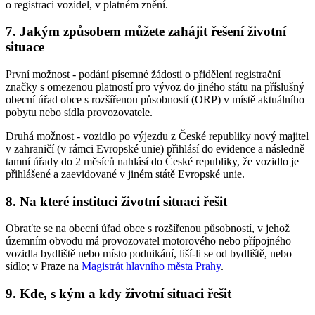
o registraci vozidel, v platném znění.
7. Jakým způsobem můžete zahájit řešení životní
situace
První možnost
- podání písemné žádosti o přidělení registrační
značky s omezenou platností pro vývoz do jiného státu na příslušný
obecní úřad obce s rozšířenou působností (ORP) v místě aktuálního
pobytu nebo sídla provozovatele.
Druhá možnost
- vozidlo po výjezdu z České republiky nový majitel
v zahraničí (v rámci Evropské unie) přihlásí do evidence a následně
tamní úřady do 2 měsíců nahlásí do České republiky, že vozidlo je
přihlášené a zaevidované v jiném státě Evropské unie.
8. Na které instituci životní situaci řešit
Obraťte se na obecní úřad obce s rozšířenou působností, v jehož
územním obvodu má provozovatel motorového nebo přípojného
vozidla bydliště nebo místo podnikání, liší-li se od bydliště, nebo
sídlo; v Praze na
Magistrát hlavního města Prahy
.
9. Kde, s kým a kdy životní situaci řešit