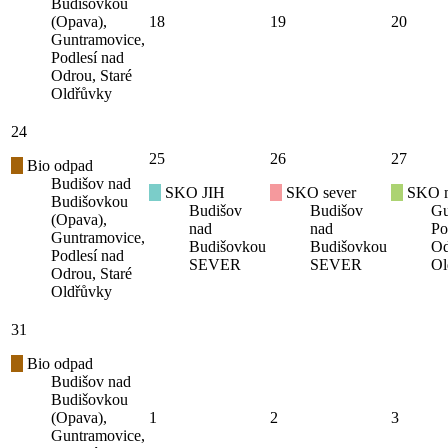
Budišovkou
(Opava),
18
19
20
Guntramovice,
Podlesí nad
Odrou, Staré
Oldřůvky
24
25
26
27
Bio odpad
Budišov nad
SKO JIH
SKO sever
SKO mí
Budišovkou
Budišov
Budišov
Gu
(Opava),
nad
nad
Po
Guntramovice,
Budišovkou
Budišovkou
Od
Podlesí nad
SEVER
SEVER
Ol
Odrou, Staré
Oldřůvky
31
Bio odpad
Budišov nad
Budišovkou
(Opava),
1
2
3
Guntramovice,