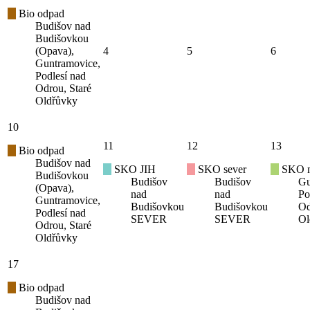
Bio odpad
Budišov nad
Budišovkou
(Opava),
4
5
6
Guntramovice,
Podlesí nad
Odrou, Staré
Oldřůvky
10
11
12
13
Bio odpad
Budišov nad
SKO JIH
SKO sever
SKO mí
Budišovkou
Budišov
Budišov
Gu
(Opava),
nad
nad
Po
Guntramovice,
Budišovkou
Budišovkou
Od
Podlesí nad
SEVER
SEVER
Ol
Odrou, Staré
Oldřůvky
17
Bio odpad
Budišov nad