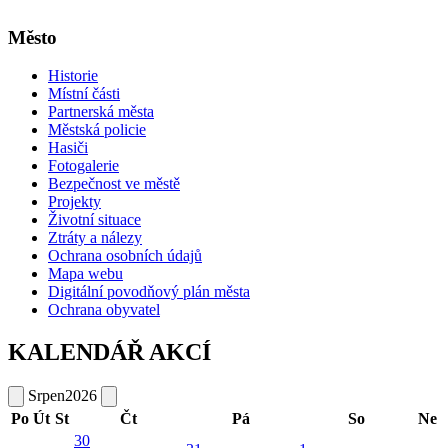
Město
Historie
Místní části
Partnerská města
Městská policie
Hasiči
Fotogalerie
Bezpečnost ve městě
Projekty
Životní situace
Ztráty a nálezy
Ochrana osobních údajů
Mapa webu
Digitální povodňový plán města
Ochrana obyvatel
KALENDÁŘ AKCÍ
Srpen
2026
Po
Út
St
Čt
Pá
So
Ne
30