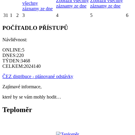
Zobrazit všechny
Zobrazit všechny
všechny
záznamy ze dne
záznamy ze dne
záznamy ze dne
31
1
2
3
4
5
6
POČÍTADLO PŘÍSTUPŮ
Návštěvnost:
ONLINE:
5
DNES:
220
TÝDEN:
3468
CELKEM:
2024140
ČEZ distribuce - plánované odstávky
Zajímavé informace,
které by se vám mohly hodit…
Teploměr