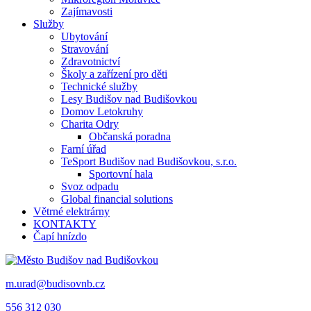
Zajímavosti
Služby
Ubytování
Stravování
Zdravotnictví
Školy a zařízení pro děti
Technické služby
Lesy Budišov nad Budišovkou
Domov Letokruhy
Charita Odry
Občanská poradna
Farní úřad
TeSport Budišov nad Budišovkou, s.r.o.
Sportovní hala
Svoz odpadu
Global financial solutions
Větrné elektrárny
KONTAKTY
Čapí hnízdo
m.urad@budisovnb.cz
556 312 030