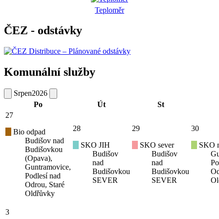
Teploměr
ČEZ - odstávky
Komunální služby
Srpen
2026
Po
Út
St
27
28
29
30
Bio odpad
Budišov nad
SKO JIH
SKO sever
SKO mí
Budišovkou
Budišov
Budišov
Gu
(Opava),
nad
nad
Po
Guntramovice,
Budišovkou
Budišovkou
Od
Podlesí nad
SEVER
SEVER
Ol
Odrou, Staré
Oldřůvky
3