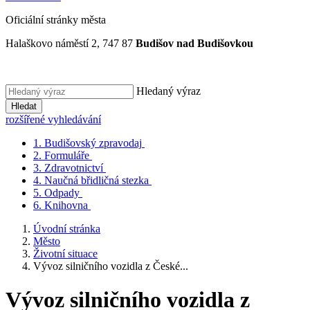
Oficiální stránky města
Halaškovo náměstí 2, 747 87
Budišov nad Budišovkou
Hledaný výraz
Hledat
rozšířené vyhledávání
1.
Budišovský zpravodaj
2.
Formuláře
3.
Zdravotnictví
4.
Naučná břidličná stezka
5.
Odpady
6.
Knihovna
Úvodní stránka
Město
Životní situace
Vývoz silničního vozidla z České...
Vývoz silničního vozidla z