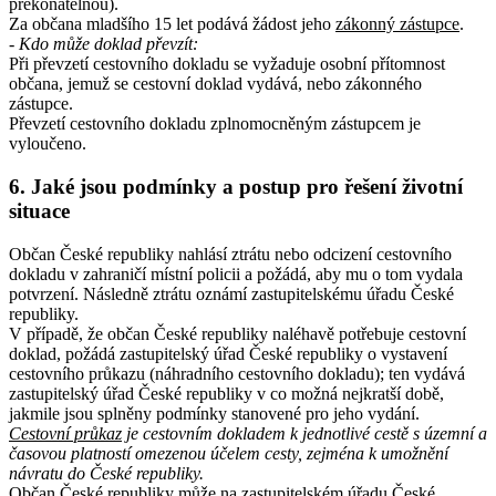
překonatelnou).
Za občana mladšího 15 let podává žádost jeho
zákonný zástupce
.
- Kdo může doklad převzít
:
Při převzetí cestovního dokladu se vyžaduje osobní přítomnost
občana, jemuž se cestovní doklad vydává, nebo zákonného
zástupce.
Převzetí cestovního dokladu zplnomocněným zástupcem je
vyloučeno.
6. Jaké jsou podmínky a postup pro řešení životní
situace
Občan České republiky nahlásí ztrátu nebo odcizení cestovního
dokladu v zahraničí místní policii a požádá, aby mu o tom vydala
potvrzení. Následně ztrátu oznámí zastupitelskému úřadu České
republiky.
V případě, že občan České republiky naléhavě potřebuje cestovní
doklad, požádá zastupitelský úřad České republiky o vystavení
cestovního průkazu (náhradního cestovního dokladu); ten vydává
zastupitelský úřad České republiky v co možná nejkratší době,
jakmile jsou splněny podmínky stanovené pro jeho vydání.
Cestovní průkaz
je cestovním dokladem k jednotlivé cestě s územní a
časovou platností omezenou účelem cesty, zejména k umožnění
návratu do České republiky.
Občan České republiky může na zastupitelském úřadu České