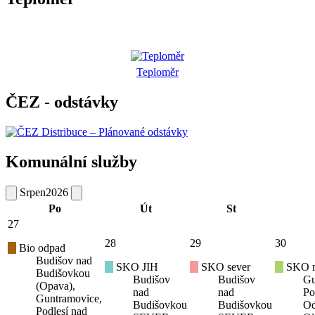
Teploměr
ČEZ - odstávky
Komunální služby
Srpen
2026
Po
Út
St
27
28
29
30
Bio odpad
Budišov nad
SKO JIH
SKO sever
SKO mí
Budišovkou
Budišov
Budišov
Gu
(Opava),
nad
nad
Po
Guntramovice,
Budišovkou
Budišovkou
Od
Podlesí nad