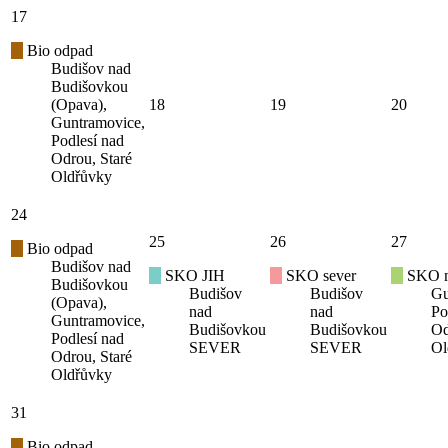
17
Bio odpad
Budišov nad
Budišovkou
(Opava),
18
19
20
Guntramovice,
Podlesí nad
Odrou, Staré
Oldřůvky
24
25
26
27
Bio odpad
Budišov nad
SKO JIH
SKO sever
SKO mí
Budišovkou
Budišov
Budišov
Gu
(Opava),
nad
nad
Po
Guntramovice,
Budišovkou
Budišovkou
Od
Podlesí nad
SEVER
SEVER
Ol
Odrou, Staré
Oldřůvky
31
Bio odpad