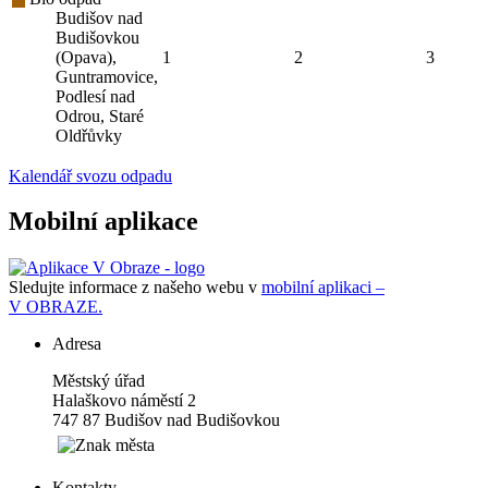
Budišov nad
Budišovkou
(Opava),
1
2
3
Guntramovice,
Podlesí nad
Odrou, Staré
Oldřůvky
Kalendář svozu odpadu
Mobilní aplikace
Sledujte informace z našeho webu v
mobilní aplikaci –
V OBRAZE.
Adresa
Městský úřad
Halaškovo náměstí 2
747 87 Budišov nad Budišovkou
Kontakty