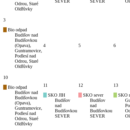
SEVER
SEVER
Ol
Odrou, Staré
Oldřůvky
3
Bio odpad
Budišov nad
Budišovkou
(Opava),
4
5
6
Guntramovice,
Podlesí nad
Odrou, Staré
Oldřůvky
10
11
12
13
Bio odpad
Budišov nad
SKO JIH
SKO sever
SKO mí
Budišovkou
Budišov
Budišov
Gu
(Opava),
nad
nad
Po
Guntramovice,
Budišovkou
Budišovkou
Od
Podlesí nad
SEVER
SEVER
Ol
Odrou, Staré
Oldřůvky