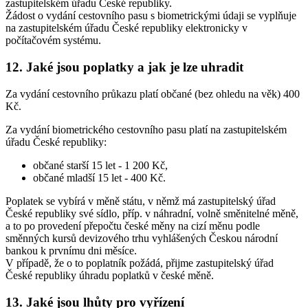
zastupitelském úřadu České republiky.
Žádost o vydání cestovního pasu s biometrickými údaji se vyplňuje
na zastupitelském úřadu České republiky elektronicky v
počítačovém systému.
12. Jaké jsou poplatky a jak je lze uhradit
Za vydání cestovního průkazu platí občané (bez ohledu na věk) 400
Kč.
Za vydání biometrického cestovního pasu platí na zastupitelském
úřadu České republiky:
občané starší 15 let - 1 200 Kč,
občané mladší 15 let - 400 Kč.
Poplatek se vybírá v měně státu, v němž má zastupitelský úřad
České republiky své sídlo, příp. v náhradní, volně směnitelné měně,
a to po provedení přepočtu české měny na cizí měnu podle
směnných kursů devizového trhu vyhlášených Českou národní
bankou k prvnímu dni měsíce.
V případě, že o to poplatník požádá, přijme zastupitelský úřad
České republiky úhradu poplatků v české měně.
13. Jaké jsou lhůty pro vyřízení