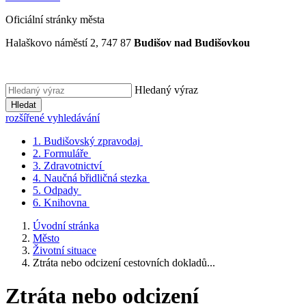
Oficiální stránky města
Halaškovo náměstí 2, 747 87
Budišov nad Budišovkou
Hledaný výraz
Hledat
rozšířené vyhledávání
1.
Budišovský zpravodaj
2.
Formuláře
3.
Zdravotnictví
4.
Naučná břidličná stezka
5.
Odpady
6.
Knihovna
Úvodní stránka
Město
Životní situace
Ztráta nebo odcizení cestovních dokladů...
Ztráta nebo odcizení