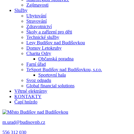
Zajímavosti
Služby
Ubytování
Stravování
Zdravotnictví
Školy a zařízení pro děti
Technické služby
Lesy Budišov nad Budišovkou
Domov Letokruhy
Charita Odry
Občanská poradna
Farní úřad
TeSport Budišov nad Budišovkou, s.r.o.
Sportovní hala
Svoz odpadu
Global financial solutions
Větrné elektrárny
KONTAKTY
Čapí hnízdo
m.urad@budisovnb.cz
556 312 030