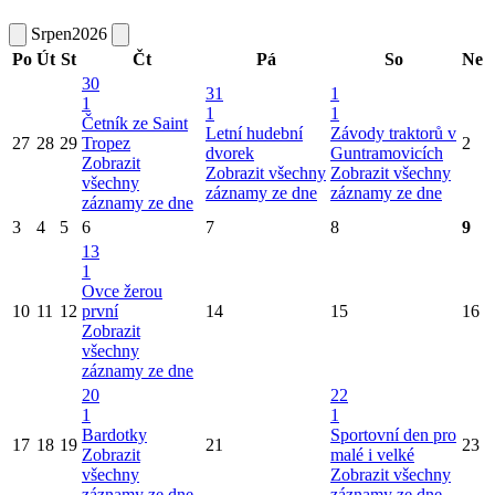
Srpen
2026
Po
Út
St
Čt
Pá
So
Ne
30
31
1
1
1
1
Četník ze Saint
Letní hudební
Závody traktorů v
27
28
29
Tropez
2
dvorek
Guntramovicích
Zobrazit
Zobrazit všechny
Zobrazit všechny
všechny
záznamy ze dne
záznamy ze dne
záznamy ze dne
3
4
5
6
7
8
9
13
1
Ovce žerou
10
11
12
první
14
15
16
Zobrazit
všechny
záznamy ze dne
20
22
1
1
Bardotky
Sportovní den pro
17
18
19
21
23
Zobrazit
malé i velké
všechny
Zobrazit všechny
záznamy ze dne
záznamy ze dne