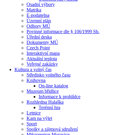
Osadní výbory
Matrika
E-podatelna
Územní plán
Odbory MÚ
Povinné informace dle § 106⁄1999 Sb.
Úřední deska
Dokumenty MÚ
Czech Point
Interaktivní mapa
Aktuální teplota
Veřejné zakázky
Kultura a volný čas
Středisko volného času
Knihovna
On-line katalog
Muzeum břidlice
Informace k prohlídce
Rozhledna Halaška
Terénní hra
Letnice
Kam na výlet
Sport
Spolky a zájmová sdružení
Mikroregion Moravice