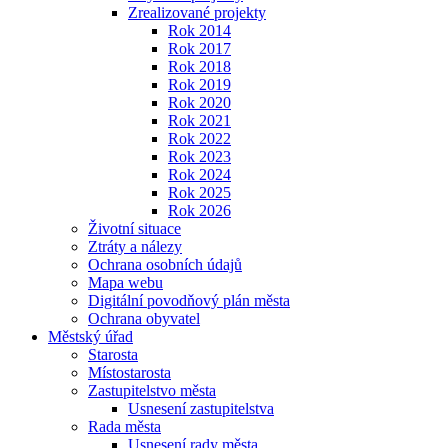
Zrealizované projekty
Rok 2014
Rok 2017
Rok 2018
Rok 2019
Rok 2020
Rok 2021
Rok 2022
Rok 2023
Rok 2024
Rok 2025
Rok 2026
Životní situace
Ztráty a nálezy
Ochrana osobních údajů
Mapa webu
Digitální povodňový plán města
Ochrana obyvatel
Městský úřad
Starosta
Místostarosta
Zastupitelstvo města
Usnesení zastupitelstva
Rada města
Usnesení rady města