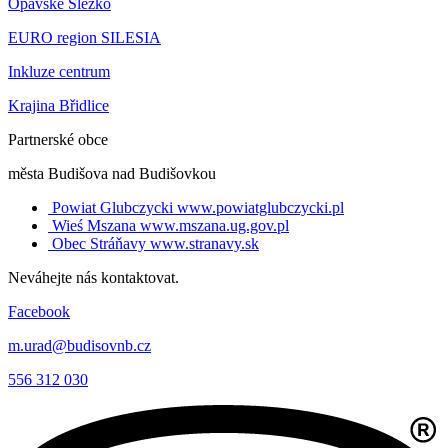
Opavské Slezko
EURO region SILESIA
Inkluze centrum
Krajina Břidlice
Partnerské obce
města Budišova nad Budišovkou
Powiat Glubczycki
www.powiatglubczycki.pl
Wieś Mszana
www.mszana.ug.gov.pl
Obec Stráňavy
www.stranavy.sk
Neváhejte nás kontaktovat.
Facebook
m.urad@budisovnb.cz
556 312 030