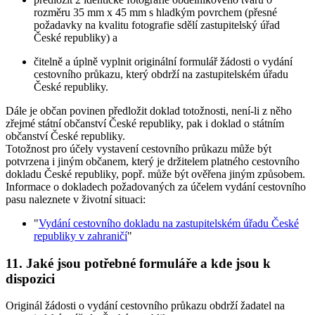
rozměru 35 mm x 45 mm s hladkým povrchem (přesné
požadavky na kvalitu fotografie sdělí zastupitelský úřad
České republiky) a
čitelně a úplně vyplnit originální formulář žádosti o vydání
cestovního průkazu, který obdrží na zastupitelském úřadu
České republiky.
Dále je občan povinen předložit doklad totožnosti, není-li z něho
zřejmé státní občanství České republiky, pak i doklad o státním
občanství České republiky.
Totožnost pro účely vystavení cestovního průkazu může být
potvrzena i jiným občanem, který je držitelem platného cestovního
dokladu České republiky, popř. může být ověřena jiným způsobem.
Informace o dokladech požadovaných za účelem vydání cestovního
pasu naleznete v životní situaci:
"
Vydání cestovního dokladu na zastupitelském úřadu České
republiky v zahraničí
"
11. Jaké jsou potřebné formuláře a kde jsou k
dispozici
Originál žádosti o vydání cestovního průkazu obdrží žadatel na