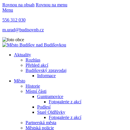
Rovnou na obsah
Rovnou na menu
Menu
556 312 030
m.urad@budisovnb.cz
Aktuality
Rozhlas
Přehled akcí
Budišovský zpravodaj
Informace
Město
Historie
Místní části
Guntramovice
Fotogalerie z akcí
Podlesí
Staré Oldřůvky
Fotogalerie z akcí
Partnerská města
Městská policie