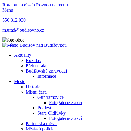
Rovnou na obsah
Rovnou na menu
Menu
556 312 030
m.urad@budisovnb.cz
Aktuality
Rozhlas
Přehled akcí
Budišovský zpravodaj
Informace
Město
Historie
Místní části
Guntramovice
Fotogalerie z akcí
Podlesí
Staré Oldřůvky
Fotogalerie z akcí
Partnerská města
Městská policie