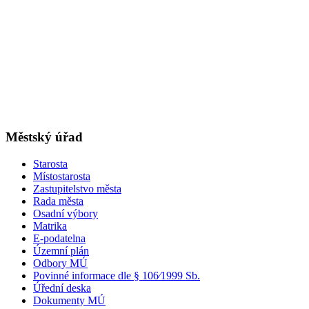
Městský úřad
Starosta
Místostarosta
Zastupitelstvo města
Rada města
Osadní výbory
Matrika
E-podatelna
Územní plán
Odbory MÚ
Povinné informace dle § 106⁄1999 Sb.
Úřední deska
Dokumenty MÚ