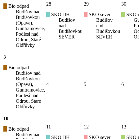
28
29
30
Bio odpad
Budišov nad
SKO JIH
SKO sever
SKO mí
Budišovkou
Budišov
Budišov
Gu
(Opava),
nad
nad
Po
Guntramovice,
Budišovkou
Budišovkou
Od
Podlesí nad
SEVER
SEVER
Ol
Odrou, Staré
Oldřůvky
3
Bio odpad
Budišov nad
Budišovkou
(Opava),
4
5
6
Guntramovice,
Podlesí nad
Odrou, Staré
Oldřůvky
10
11
12
13
Bio odpad
Budišov nad
SKO JIH
SKO sever
SKO mí