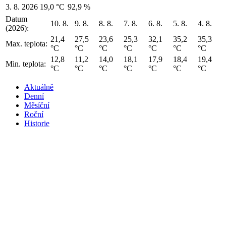
3. 8. 2026
19,0 °C
92,9 %
Datum
10. 8.
9. 8.
8. 8.
7. 8.
6. 8.
5. 8.
4. 8.
(2026):
21,4
27,5
23,6
25,3
32,1
35,2
35,3
Max. teplota:
°C
°C
°C
°C
°C
°C
°C
12,8
11,2
14,0
18,1
17,9
18,4
19,4
Min. teplota:
°C
°C
°C
°C
°C
°C
°C
Aktuálně
Denní
Měsíční
Roční
Historie