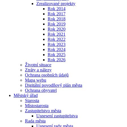
Zrealizované projekty
Rok 2014
Rok 2017
Rok 2018
Rok 2019
Rok 2020
Rok 2021
Rok 2022
Rok 2023
Rok 2024
Rok 2025
Rok 2026
Životní situace
Ztráty a nálezy
Ochrana osobních údajů
Mapa webu
Digitální povodňový plán města
Ochrana obyvatel
Městský úřad
Starosta
Místostarosta
Zastupitelstvo města
Usnesení zastupitelstva
Rada města
Usnesení rady města