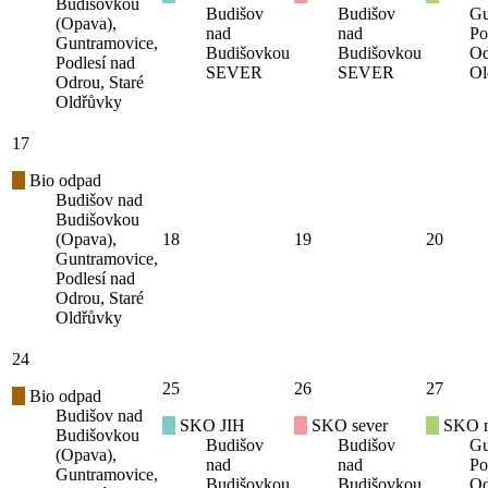
Budišovkou
Budišov
Budišov
Gu
(Opava),
nad
nad
Po
Guntramovice,
Budišovkou
Budišovkou
Od
Podlesí nad
SEVER
SEVER
Ol
Odrou, Staré
Oldřůvky
17
Bio odpad
Budišov nad
Budišovkou
(Opava),
18
19
20
Guntramovice,
Podlesí nad
Odrou, Staré
Oldřůvky
24
25
26
27
Bio odpad
Budišov nad
SKO JIH
SKO sever
SKO mí
Budišovkou
Budišov
Budišov
Gu
(Opava),
nad
nad
Po
Guntramovice,
Budišovkou
Budišovkou
Od