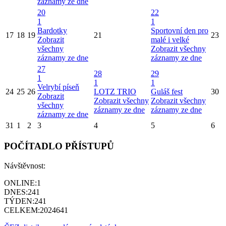
záznamy ze dne
20
22
1
1
Bardotky
Sportovní den pro
17
18
19
21
23
Zobrazit
malé i velké
všechny
Zobrazit všechny
záznamy ze dne
záznamy ze dne
27
28
29
1
1
1
Velrybí píseň
24
25
26
LOTZ TRIO
Guláš fest
30
Zobrazit
Zobrazit všechny
Zobrazit všechny
všechny
záznamy ze dne
záznamy ze dne
záznamy ze dne
31
1
2
3
4
5
6
POČÍTADLO PŘÍSTUPŮ
Návštěvnost:
ONLINE:
1
DNES:
241
TÝDEN:
241
CELKEM:
2024641