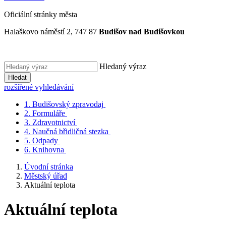
Oficiální stránky města
Halaškovo náměstí 2, 747 87
Budišov nad Budišovkou
Hledaný výraz
Hledat
rozšířené vyhledávání
1.
Budišovský zpravodaj
2.
Formuláře
3.
Zdravotnictví
4.
Naučná břidličná stezka
5.
Odpady
6.
Knihovna
Úvodní stránka
Městský úřad
Aktuální teplota
Aktuální teplota