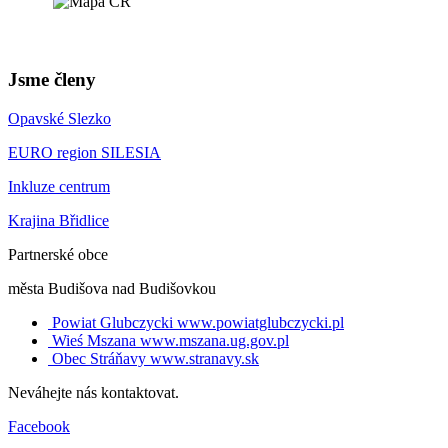
Jsme členy
Opavské Slezko
EURO region SILESIA
Inkluze centrum
Krajina Břidlice
Partnerské obce
města Budišova nad Budišovkou
Powiat Glubczycki
www.powiatglubczycki.pl
Wieś Mszana
www.mszana.ug.gov.pl
Obec Stráňavy
www.stranavy.sk
Neváhejte nás kontaktovat.
Facebook