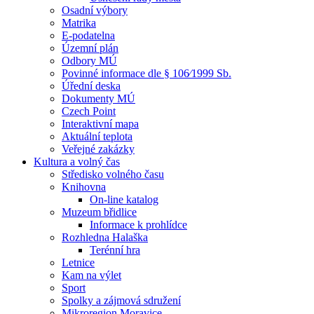
Osadní výbory
Matrika
E-podatelna
Územní plán
Odbory MÚ
Povinné informace dle § 106⁄1999 Sb.
Úřední deska
Dokumenty MÚ
Czech Point
Interaktivní mapa
Aktuální teplota
Veřejné zakázky
Kultura a volný čas
Středisko volného času
Knihovna
On-line katalog
Muzeum břidlice
Informace k prohlídce
Rozhledna Halaška
Terénní hra
Letnice
Kam na výlet
Sport
Spolky a zájmová sdružení
Mikroregion Moravice