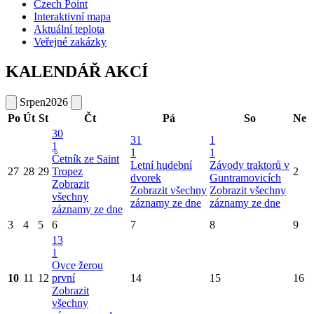
Czech Point
Interaktivní mapa
Aktuální teplota
Veřejné zakázky
KALENDÁŘ AKCÍ
Srpen
2026
Po
Út
St
Čt
Pá
So
Ne
30
31
1
1
1
1
Četník ze Saint
Letní hudební
Závody traktorů v
27
28
29
Tropez
2
dvorek
Guntramovicích
Zobrazit
Zobrazit všechny
Zobrazit všechny
všechny
záznamy ze dne
záznamy ze dne
záznamy ze dne
3
4
5
6
7
8
9
13
1
Ovce žerou
10
11
12
první
14
15
16
Zobrazit
všechny