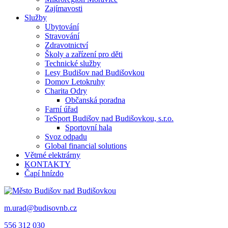
Zajímavosti
Služby
Ubytování
Stravování
Zdravotnictví
Školy a zařízení pro děti
Technické služby
Lesy Budišov nad Budišovkou
Domov Letokruhy
Charita Odry
Občanská poradna
Farní úřad
TeSport Budišov nad Budišovkou, s.r.o.
Sportovní hala
Svoz odpadu
Global financial solutions
Větrné elektrárny
KONTAKTY
Čapí hnízdo
m.urad@budisovnb.cz
556 312 030