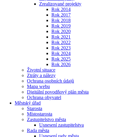
Zrealizované projekty
Rok 2014
Rok 2017
Rok 2018
Rok 2019
Rok 2020
Rok 2021
Rok 2022
Rok 2023
Rok 2024
Rok 2025
Rok 2026
Životní situace
Ztráty a nálezy
Ochrana osobních údajů
Mapa webu
Digitální povodňový plán města
Ochrana obyvatel
Městský úřad
Starosta
Místostarosta
Zastupitelstvo města
Usnesení zastupitelstva
Rada města
Usnesení rady města