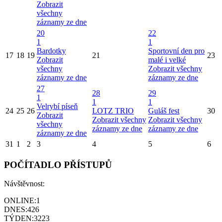
Zobrazit
všechny
záznamy ze dne
20
22
1
1
Bardotky
Sportovní den pro
17
18
19
21
23
Zobrazit
malé i velké
všechny
Zobrazit všechny
záznamy ze dne
záznamy ze dne
27
28
29
1
1
1
Velrybí píseň
24
25
26
LOTZ TRIO
Guláš fest
30
Zobrazit
Zobrazit všechny
Zobrazit všechny
všechny
záznamy ze dne
záznamy ze dne
záznamy ze dne
31
1
2
3
4
5
6
POČÍTADLO PŘÍSTUPŮ
Návštěvnost:
ONLINE:
1
DNES:
426
TÝDEN:
3223