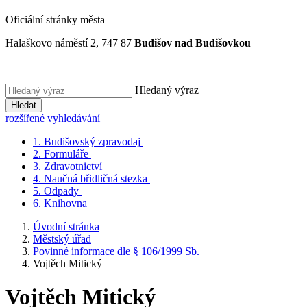
Oficiální stránky města
Halaškovo náměstí 2, 747 87
Budišov nad Budišovkou
Hledaný výraz
Hledat
rozšířené vyhledávání
1.
Budišovský zpravodaj
2.
Formuláře
3.
Zdravotnictví
4.
Naučná břidličná stezka
5.
Odpady
6.
Knihovna
Úvodní stránka
Městský úřad
Povinné informace dle § 106/1999 Sb.
Vojtěch Mitický
Vojtěch Mitický