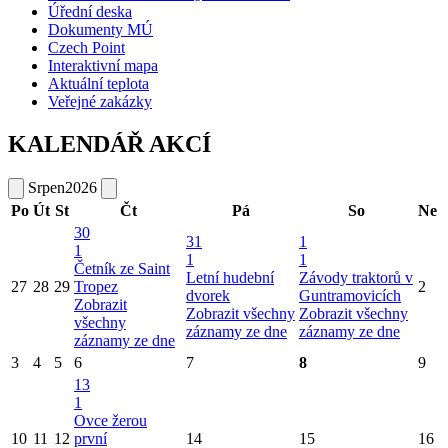
Úřední deska
Dokumenty MÚ
Czech Point
Interaktivní mapa
Aktuální teplota
Veřejné zakázky
KALENDÁŘ AKCÍ
Srpen
2026
Po
Út
St
Čt
Pá
So
Ne
30
31
1
1
1
1
Četník ze Saint
Letní hudební
Závody traktorů v
27
28
29
Tropez
2
dvorek
Guntramovicích
Zobrazit
Zobrazit všechny
Zobrazit všechny
všechny
záznamy ze dne
záznamy ze dne
záznamy ze dne
3
4
5
6
7
8
9
13
1
Ovce žerou
10
11
12
první
14
15
16