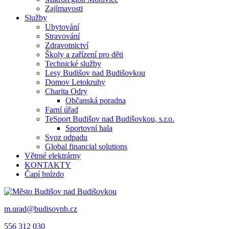
Zajímavosti
Služby
Ubytování
Stravování
Zdravotnictví
Školy a zařízení pro děti
Technické služby
Lesy Budišov nad Budišovkou
Domov Letokruhy
Charita Odry
Občanská poradna
Farní úřad
TeSport Budišov nad Budišovkou, s.r.o.
Sportovní hala
Svoz odpadu
Global financial solutions
Větrné elektrárny
KONTAKTY
Čapí hnízdo
m.urad@budisovnb.cz
556 312 030