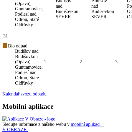
Budišov
Budišov
Gu
(Opava),
nad
nad
Po
Guntramovice,
Budišovkou
Budišovkou
Od
Podlesí nad
SEVER
SEVER
Ol
Odrou, Staré
Oldřůvky
31
Bio odpad
Budišov nad
Budišovkou
(Opava),
1
2
3
Guntramovice,
Podlesí nad
Odrou, Staré
Oldřůvky
Kalendář svozu odpadu
Mobilní aplikace
Sledujte informace z našeho webu v
mobilní aplikaci –
V OBRAZE.