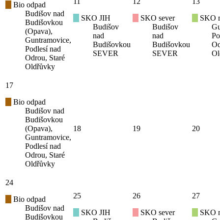
11
12
13
Bio odpad
Budišov nad
SKO JIH
SKO sever
SKO mí
Budišovkou
Budišov
Budišov
Gu
(Opava),
nad
nad
Po
Guntramovice,
Budišovkou
Budišovkou
Od
Podlesí nad
SEVER
SEVER
Ol
Odrou, Staré
Oldřůvky
17
Bio odpad
Budišov nad
Budišovkou
(Opava),
18
19
20
Guntramovice,
Podlesí nad
Odrou, Staré
Oldřůvky
24
25
26
27
Bio odpad
Budišov nad
SKO JIH
SKO sever
SKO mí
Budišovkou