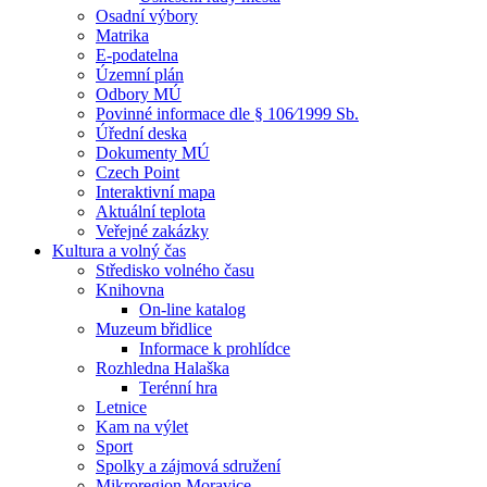
Osadní výbory
Matrika
E-podatelna
Územní plán
Odbory MÚ
Povinné informace dle § 106⁄1999 Sb.
Úřední deska
Dokumenty MÚ
Czech Point
Interaktivní mapa
Aktuální teplota
Veřejné zakázky
Kultura a volný čas
Středisko volného času
Knihovna
On-line katalog
Muzeum břidlice
Informace k prohlídce
Rozhledna Halaška
Terénní hra
Letnice
Kam na výlet
Sport
Spolky a zájmová sdružení
Mikroregion Moravice