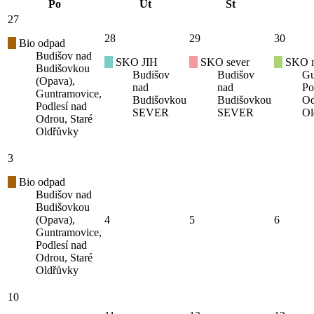
Po
Út
St
27
28
29
30
Bio odpad
Budišov nad
SKO JIH
SKO sever
SKO mí
Budišovkou
Budišov
Budišov
Gu
(Opava),
nad
nad
Po
Guntramovice,
Budišovkou
Budišovkou
Od
Podlesí nad
SEVER
SEVER
Ol
Odrou, Staré
Oldřůvky
3
Bio odpad
Budišov nad
Budišovkou
(Opava),
4
5
6
Guntramovice,
Podlesí nad
Odrou, Staré
Oldřůvky
10