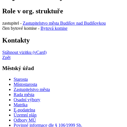
Role v org. struktuře
zastupitel -
Zastupitelstvo města Budišov nad Budišovkou
člen bytové komise -
Bytová komise
Kontakty
Stáhnout vizitku (vCard)
Zpět
Městský úřad
Starosta
Místostarosta
Zastupitelstvo města
Rada města
Osadní výbory
Matrika
E-podatelna
Územní plán
Odbory MÚ
Povinné informace dle § 106⁄1999 Sb.