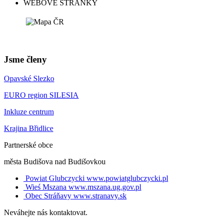
WEBOVÉ STRÁNKY
Jsme členy
Opavské Slezko
EURO region SILESIA
Inkluze centrum
Krajina Břidlice
Partnerské obce
města Budišova nad Budišovkou
Powiat Glubczycki
www.powiatglubczycki.pl
Wieś Mszana
www.mszana.ug.gov.pl
Obec Stráňavy
www.stranavy.sk
Neváhejte nás kontaktovat.