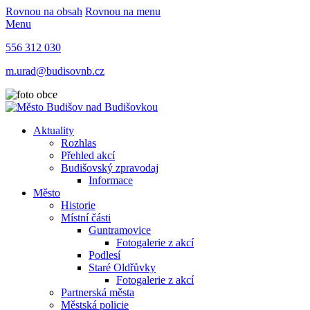
Rovnou na obsah
Rovnou na menu
Menu
556 312 030
m.urad@budisovnb.cz
Aktuality
Rozhlas
Přehled akcí
Budišovský zpravodaj
Informace
Město
Historie
Místní části
Guntramovice
Fotogalerie z akcí
Podlesí
Staré Oldřůvky
Fotogalerie z akcí
Partnerská města
Městská policie