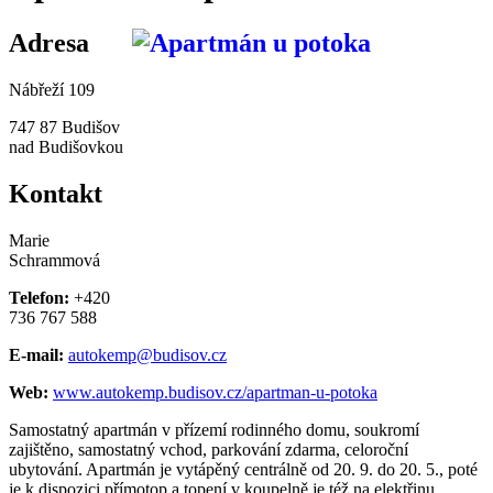
Adresa
Nábřeží 109
747 87 Budišov
nad Budišovkou
Kontakt
Marie
Schrammová
Telefon:
+420
736 767 588
E-mail:
autokemp@budisov.cz
Web:
www.autokemp.budisov.cz/apartman-u-potoka
Samostatný apartmán v přízemí rodinného domu, soukromí
zajištěno, samostatný vchod, parkování zdarma, celoroční
ubytování. Apartmán je vytápěný centrálně od 20. 9. do 20. 5., poté
je k dispozici přímotop a topení v koupelně je též na elektřinu.