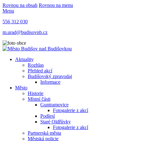
Rovnou na obsah
Rovnou na menu
Menu
556 312 030
m.urad@budisovnb.cz
Aktuality
Rozhlas
Přehled akcí
Budišovský zpravodaj
Informace
Město
Historie
Místní části
Guntramovice
Fotogalerie z akcí
Podlesí
Staré Oldřůvky
Fotogalerie z akcí
Partnerská města
Městská policie