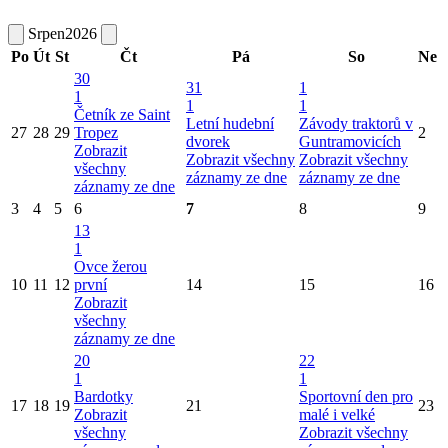
Srpen
2026
Po
Út
St
Čt
Pá
So
Ne
30
31
1
1
1
1
Četník ze Saint
Letní hudební
Závody traktorů v
27
28
29
Tropez
2
dvorek
Guntramovicích
Zobrazit
Zobrazit všechny
Zobrazit všechny
všechny
záznamy ze dne
záznamy ze dne
záznamy ze dne
3
4
5
6
7
8
9
13
1
Ovce žerou
10
11
12
první
14
15
16
Zobrazit
všechny
záznamy ze dne
20
22
1
1
Bardotky
Sportovní den pro
17
18
19
21
23
Zobrazit
malé i velké
všechny
Zobrazit všechny