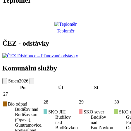
Teploměr
Teploměr
ČEZ - odstávky
Komunální služby
Srpen
2026
Po
Út
St
27
28
29
30
Bio odpad
Budišov nad
SKO JIH
SKO sever
SKO mí
Budišovkou
Budišov
Budišov
Gu
(Opava),
nad
nad
Po
Guntramovice,
Budišovkou
Budišovkou
Od
Podlesí nad