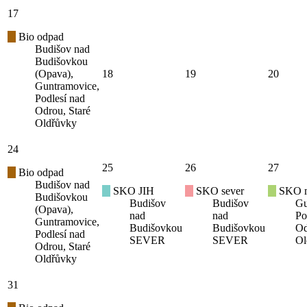
17
Bio odpad
Budišov nad
Budišovkou
(Opava),
18
19
20
Guntramovice,
Podlesí nad
Odrou, Staré
Oldřůvky
24
25
26
27
Bio odpad
Budišov nad
SKO JIH
SKO sever
SKO mí
Budišovkou
Budišov
Budišov
Gu
(Opava),
nad
nad
Po
Guntramovice,
Budišovkou
Budišovkou
Od
Podlesí nad
SEVER
SEVER
Ol
Odrou, Staré
Oldřůvky
31