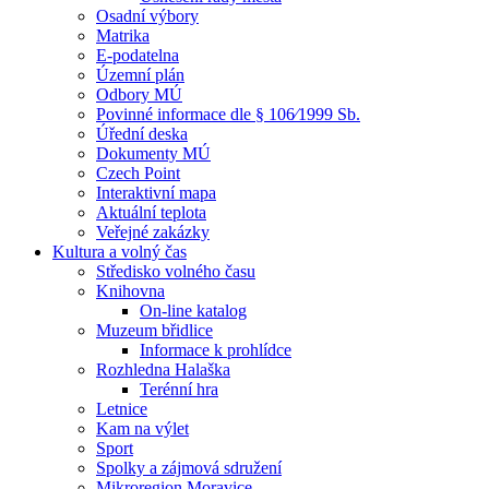
Osadní výbory
Matrika
E-podatelna
Územní plán
Odbory MÚ
Povinné informace dle § 106⁄1999 Sb.
Úřední deska
Dokumenty MÚ
Czech Point
Interaktivní mapa
Aktuální teplota
Veřejné zakázky
Kultura a volný čas
Středisko volného času
Knihovna
On-line katalog
Muzeum břidlice
Informace k prohlídce
Rozhledna Halaška
Terénní hra
Letnice
Kam na výlet
Sport
Spolky a zájmová sdružení
Mikroregion Moravice