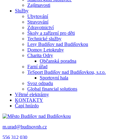
Zajímavosti
Služby
Ubytování
Stravování
Zdravotnictví
Školy a zařízení pro děti
Technické služby
Lesy Budišov nad Budišovkou
Domov Letokruhy
Charita Odry
Občanská poradna
Farní úřad
TeSport Budišov nad Budišovkou, s.r.o.
Sportovní hala
Svoz odpadu
Global financial solutions
Větrné elektrárny
KONTAKTY
Čapí hnízdo
m.urad@budisovnb.cz
556 312 030