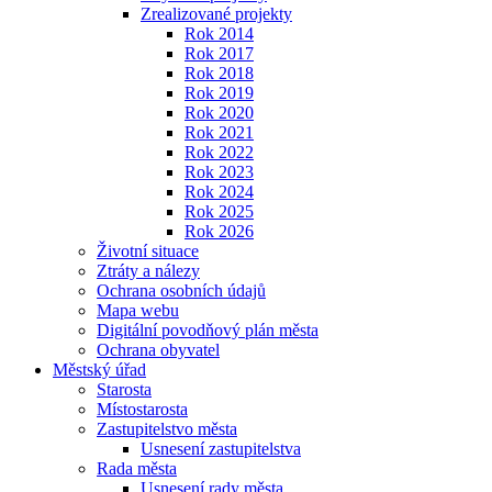
Zrealizované projekty
Rok 2014
Rok 2017
Rok 2018
Rok 2019
Rok 2020
Rok 2021
Rok 2022
Rok 2023
Rok 2024
Rok 2025
Rok 2026
Životní situace
Ztráty a nálezy
Ochrana osobních údajů
Mapa webu
Digitální povodňový plán města
Ochrana obyvatel
Městský úřad
Starosta
Místostarosta
Zastupitelstvo města
Usnesení zastupitelstva
Rada města
Usnesení rady města