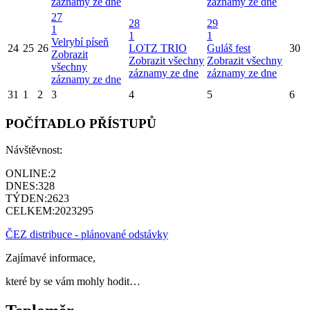
záznamy ze dne
záznamy ze dne
27
28
29
1
1
1
Velrybí píseň
24
25
26
LOTZ TRIO
Guláš fest
30
Zobrazit
Zobrazit všechny
Zobrazit všechny
všechny
záznamy ze dne
záznamy ze dne
záznamy ze dne
31
1
2
3
4
5
6
POČÍTADLO PŘÍSTUPŮ
Návštěvnost:
ONLINE:
2
DNES:
328
TÝDEN:
2623
CELKEM:
2023295
ČEZ distribuce - plánované odstávky
Zajímavé informace,
které by se vám mohly hodit…