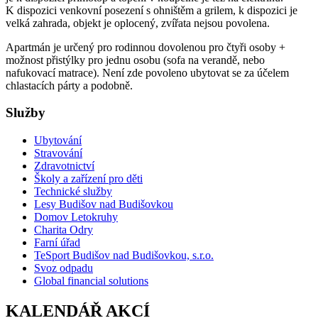
K dispozici venkovní posezení s ohništěm a grilem, k dispozici je
velká zahrada, objekt je oplocený, zvířata nejsou povolena.
Apartmán je určený pro rodinnou dovolenou pro čtyři osoby +
možnost přistýlky pro jednu osobu (sofa na verandě, nebo
nafukovací matrace). Není zde povoleno ubytovat se za účelem
chlastacích párty a podobně.
Služby
Ubytování
Stravování
Zdravotnictví
Školy a zařízení pro děti
Technické služby
Lesy Budišov nad Budišovkou
Domov Letokruhy
Charita Odry
Farní úřad
TeSport Budišov nad Budišovkou, s.r.o.
Svoz odpadu
Global financial solutions
KALENDÁŘ AKCÍ