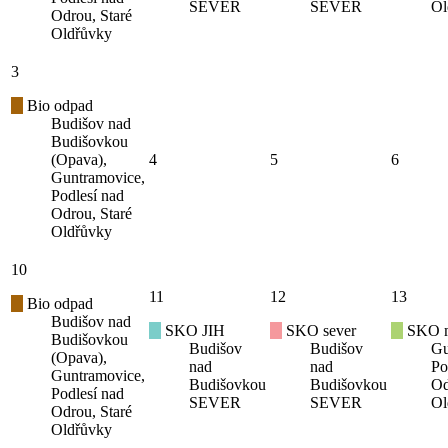
SEVER
SEVER
Ol
Odrou, Staré
Oldřůvky
3
Bio odpad
Budišov nad
Budišovkou
(Opava),
4
5
6
Guntramovice,
Podlesí nad
Odrou, Staré
Oldřůvky
10
11
12
13
Bio odpad
Budišov nad
SKO JIH
SKO sever
SKO mí
Budišovkou
Budišov
Budišov
Gu
(Opava),
nad
nad
Po
Guntramovice,
Budišovkou
Budišovkou
Od
Podlesí nad
SEVER
SEVER
Ol
Odrou, Staré
Oldřůvky