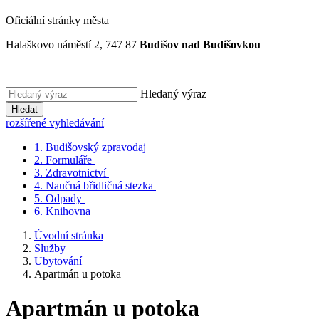
Oficiální stránky města
Halaškovo náměstí 2, 747 87
Budišov nad Budišovkou
Hledaný výraz
Hledat
rozšířené vyhledávání
1.
Budišovský zpravodaj
2.
Formuláře
3.
Zdravotnictví
4.
Naučná břidličná stezka
5.
Odpady
6.
Knihovna
Úvodní stránka
Služby
Ubytování
Apartmán u potoka
Apartmán u potoka