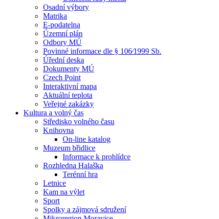
Osadní výbory
Matrika
E-podatelna
Územní plán
Odbory MÚ
Povinné informace dle § 106⁄1999 Sb.
Úřední deska
Dokumenty MÚ
Czech Point
Interaktivní mapa
Aktuální teplota
Veřejné zakázky
Kultura a volný čas
Středisko volného času
Knihovna
On-line katalog
Muzeum břidlice
Informace k prohlídce
Rozhledna Halaška
Terénní hra
Letnice
Kam na výlet
Sport
Spolky a zájmová sdružení
Mikroregion Moravice