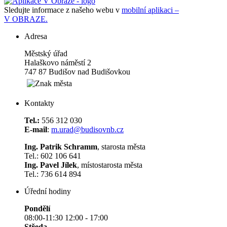
Sledujte informace z našeho webu v
mobilní aplikaci –
V OBRAZE.
Adresa
Městský úřad
Halaškovo náměstí 2
747 87 Budišov nad Budišovkou
Kontakty
Tel.:
556 312 030
E-mail
:
m.urad@budisovnb.cz
Ing. Patrik Schramm
, starosta města
Tel.: 602 106 641
Ing. Pavel Jílek
, místostarosta města
Tel.: 736 614 894
Úřední hodiny
Pondělí
08:00-11:30 12:00 - 17:00
Středa