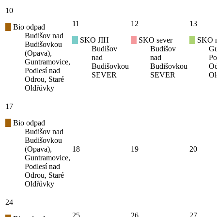
10
11
12
13
Bio odpad
Budišov nad
SKO JIH
SKO sever
SKO mí
Budišovkou
Budišov
Budišov
Gu
(Opava),
nad
nad
Po
Guntramovice,
Budišovkou
Budišovkou
Od
Podlesí nad
SEVER
SEVER
Ol
Odrou, Staré
Oldřůvky
17
Bio odpad
Budišov nad
Budišovkou
(Opava),
18
19
20
Guntramovice,
Podlesí nad
Odrou, Staré
Oldřůvky
24
25
26
27