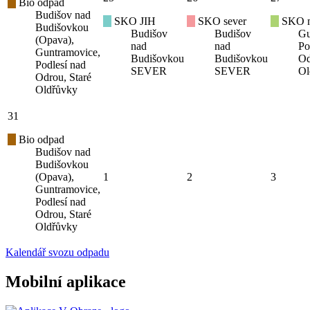
Bio odpad
Budišov nad
SKO JIH
SKO sever
SKO mí
Budišovkou
Budišov
Budišov
Gu
(Opava),
nad
nad
Po
Guntramovice,
Budišovkou
Budišovkou
Od
Podlesí nad
SEVER
SEVER
Ol
Odrou, Staré
Oldřůvky
31
Bio odpad
Budišov nad
Budišovkou
(Opava),
1
2
3
Guntramovice,
Podlesí nad
Odrou, Staré
Oldřůvky
Kalendář svozu odpadu
Mobilní aplikace