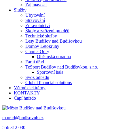
Zajímavosti
Služby
Ubytování
Stravování
Zdravotnictví
Školy a zařízení pro děti
Technické služby
Lesy Budišov nad Budišovkou
Domov Letokruhy
Charita Odry
Občanská poradna
Farní úřad
TeSport Budišov nad Budišovkou, s.r.o.
Sportovní hala
Svoz odpadu
Global financial solutions
Větrné elektrárny
KONTAKTY
Čapí hnízdo
m.urad@budisovnb.cz
556 312 030