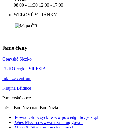
08:00 - 11:30 12:00 - 17:00
WEBOVÉ STRÁNKY
Jsme členy
Opavské Slezko
EURO region SILESIA
Inkluze centrum
Krajina Břidlice
Partnerské obce
města Budišova nad Budišovkou
Powiat Glubczycki
www.powiatglubczycki.pl
Wieś Mszana
www.mszana.ug.gov.pl
Obec Stráňavy
www.stranavy.sk