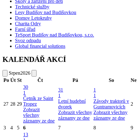
Školy a zařízení pro děti
Technické služby
Lesy Budišov nad Budišovkou
Domov Letokruhy
Charita Odry
Farní úřad
TeSport Budišov nad Budišovkou, s.r.o.
Svoz odpadu
Global financial solutions
KALENDÁŘ AKCÍ
Srpen
2026
Po
Út
St
Čt
Pá
So
Ne
30
31
1
1
1
1
Četník ze Saint
Letní hudební
Závody traktorů v
27
28
29
Tropez
2
dvorek
Guntramovicích
Zobrazit
Zobrazit všechny
Zobrazit všechny
všechny
záznamy ze dne
záznamy ze dne
záznamy ze dne
3
4
5
6
7
8
9
13