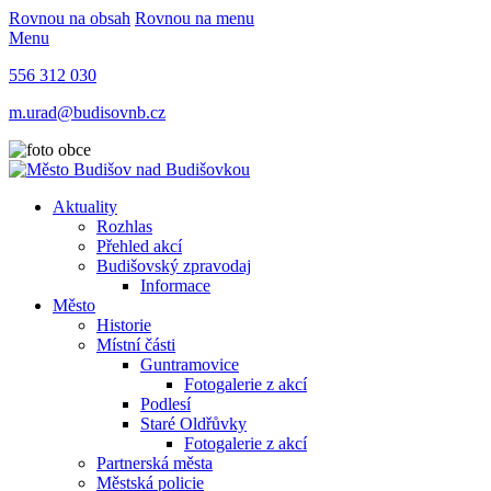
Rovnou na obsah
Rovnou na menu
Menu
556 312 030
m.urad@budisovnb.cz
Aktuality
Rozhlas
Přehled akcí
Budišovský zpravodaj
Informace
Město
Historie
Místní části
Guntramovice
Fotogalerie z akcí
Podlesí
Staré Oldřůvky
Fotogalerie z akcí
Partnerská města
Městská policie