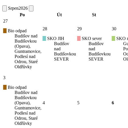
Srpen
2026
Po
Út
St
27
28
29
30
Bio odpad
Budišov nad
SKO JIH
SKO sever
SKO mí
Budišovkou
Budišov
Budišov
Gu
(Opava),
nad
nad
Po
Guntramovice,
Budišovkou
Budišovkou
Od
Podlesí nad
SEVER
SEVER
Ol
Odrou, Staré
Oldřůvky
3
Bio odpad
Budišov nad
Budišovkou
(Opava),
4
5
6
Guntramovice,
Podlesí nad
Odrou, Staré
Oldřůvky