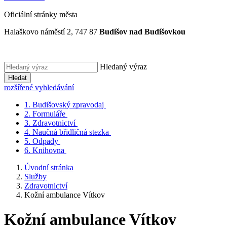
Oficiální stránky města
Halaškovo náměstí 2, 747 87
Budišov nad Budišovkou
Hledaný výraz
Hledat
rozšířené vyhledávání
1.
Budišovský zpravodaj
2.
Formuláře
3.
Zdravotnictví
4.
Naučná břidličná stezka
5.
Odpady
6.
Knihovna
Úvodní stránka
Služby
Zdravotnictví
Kožní ambulance Vítkov
Kožní ambulance Vítkov