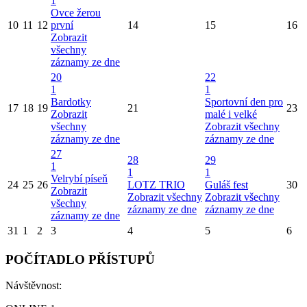
1
Ovce žerou
10
11
12
první
14
15
16
Zobrazit
všechny
záznamy ze dne
20
22
1
1
Bardotky
Sportovní den pro
17
18
19
21
23
Zobrazit
malé i velké
všechny
Zobrazit všechny
záznamy ze dne
záznamy ze dne
27
28
29
1
1
1
Velrybí píseň
24
25
26
LOTZ TRIO
Guláš fest
30
Zobrazit
Zobrazit všechny
Zobrazit všechny
všechny
záznamy ze dne
záznamy ze dne
záznamy ze dne
31
1
2
3
4
5
6
POČÍTADLO PŘÍSTUPŮ
Návštěvnost: