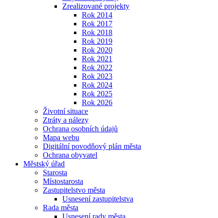
Zrealizované projekty
Rok 2014
Rok 2017
Rok 2018
Rok 2019
Rok 2020
Rok 2021
Rok 2022
Rok 2023
Rok 2024
Rok 2025
Rok 2026
Životní situace
Ztráty a nálezy
Ochrana osobních údajů
Mapa webu
Digitální povodňový plán města
Ochrana obyvatel
Městský úřad
Starosta
Místostarosta
Zastupitelstvo města
Usnesení zastupitelstva
Rada města
Usnesení rady města