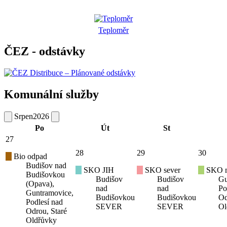
Teploměr
ČEZ - odstávky
Komunální služby
Srpen
2026
Po
Út
St
27
28
29
30
Bio odpad
Budišov nad
SKO JIH
SKO sever
SKO mí
Budišovkou
Budišov
Budišov
Gu
(Opava),
nad
nad
Po
Guntramovice,
Budišovkou
Budišovkou
Od
Podlesí nad
SEVER
SEVER
Ol
Odrou, Staré
Oldřůvky