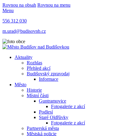
Rovnou na obsah
Rovnou na menu
Menu
556 312 030
m.urad@budisovnb.cz
Aktuality
Rozhlas
Přehled akcí
Budišovský zpravodaj
Informace
Město
Historie
Místní části
Guntramovice
Fotogalerie z akcí
Podlesí
Staré Oldřůvky
Fotogalerie z akcí
Partnerská města
Městská policie