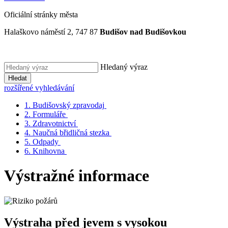
Oficiální stránky města
Halaškovo náměstí 2, 747 87
Budišov nad Budišovkou
Hledaný výraz
Hledat
rozšířené vyhledávání
1.
Budišovský zpravodaj
2.
Formuláře
3.
Zdravotnictví
4.
Naučná břidličná stezka
5.
Odpady
6.
Knihovna
Výstražné informace
Výstraha před jevem s vysokou