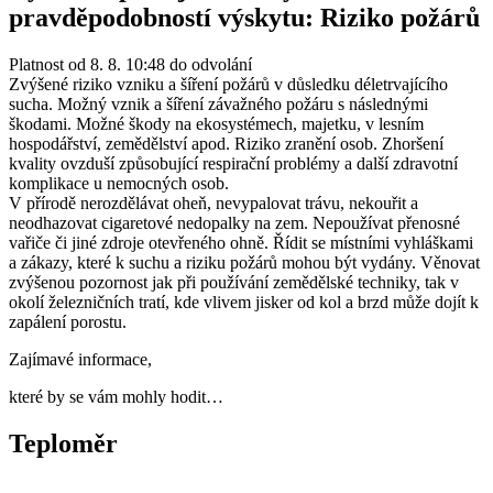
pravděpodobností výskytu: Riziko požárů
Platnost od 8. 8. 10:48 do odvolání
Zvýšené riziko vzniku a šíření požárů v důsledku déletrvajícího
sucha. Možný vznik a šíření závažného požáru s následnými
škodami. Možné škody na ekosystémech, majetku, v lesním
hospodářství, zemědělství apod. Riziko zranění osob. Zhoršení
kvality ovzduší způsobující respirační problémy a další zdravotní
komplikace u nemocných osob.
V přírodě nerozdělávat oheň, nevypalovat trávu, nekouřit a
neodhazovat cigaretové nedopalky na zem. Nepoužívat přenosné
vařiče či jiné zdroje otevřeného ohně. Řídit se místními vyhláškami
a zákazy, které k suchu a riziku požárů mohou být vydány. Věnovat
zvýšenou pozornost jak při používání zemědělské techniky, tak v
okolí železničních tratí, kde vlivem jisker od kol a brzd může dojít k
zapálení porostu.
Zajímavé informace,
které by se vám mohly hodit…
Teploměr