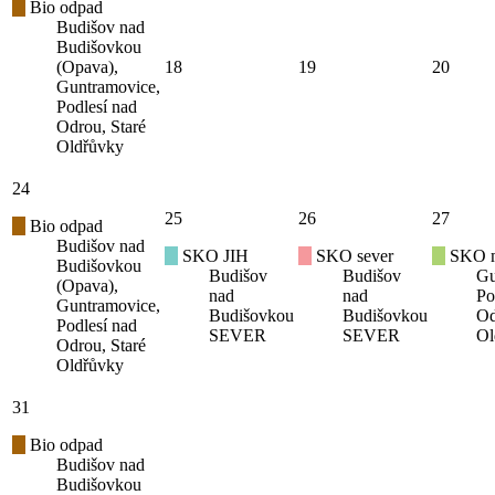
Bio odpad
Budišov nad
Budišovkou
(Opava),
18
19
20
Guntramovice,
Podlesí nad
Odrou, Staré
Oldřůvky
24
25
26
27
Bio odpad
Budišov nad
SKO JIH
SKO sever
SKO mí
Budišovkou
Budišov
Budišov
Gu
(Opava),
nad
nad
Po
Guntramovice,
Budišovkou
Budišovkou
Od
Podlesí nad
SEVER
SEVER
Ol
Odrou, Staré
Oldřůvky
31
Bio odpad
Budišov nad
Budišovkou