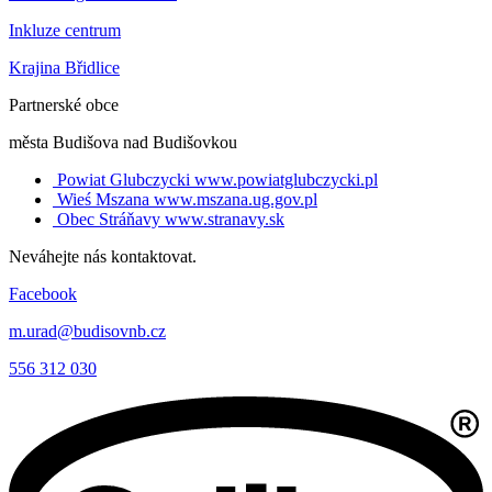
Inkluze centrum
Krajina Břidlice
Partnerské obce
města Budišova nad Budišovkou
Powiat Glubczycki
www.powiatglubczycki.pl
Wieś Mszana
www.mszana.ug.gov.pl
Obec Stráňavy
www.stranavy.sk
Neváhejte nás kontaktovat.
Facebook
m.urad@budisovnb.cz
556 312 030