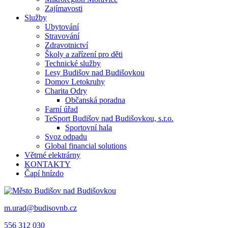
Zajímavosti
Služby
Ubytování
Stravování
Zdravotnictví
Školy a zařízení pro děti
Technické služby
Lesy Budišov nad Budišovkou
Domov Letokruhy
Charita Odry
Občanská poradna
Farní úřad
TeSport Budišov nad Budišovkou, s.r.o.
Sportovní hala
Svoz odpadu
Global financial solutions
Větrné elektrárny
KONTAKTY
Čapí hnízdo
m.urad@budisovnb.cz
556 312 030