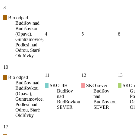
3
Bio odpad
Budišov nad
Budišovkou
(Opava),
4
5
6
Guntramovice,
Podlesí nad
Odrou, Staré
Oldřůvky
10
11
12
13
Bio odpad
Budišov nad
SKO JIH
SKO sever
SKO mí
Budišovkou
Budišov
Budišov
Gu
(Opava),
nad
nad
Po
Guntramovice,
Budišovkou
Budišovkou
Od
Podlesí nad
SEVER
SEVER
Ol
Odrou, Staré
Oldřůvky
17