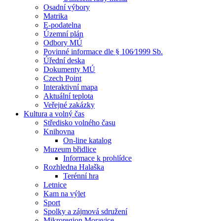
Osadní výbory
Matrika
E-podatelna
Územní plán
Odbory MÚ
Povinné informace dle § 106⁄1999 Sb.
Úřední deska
Dokumenty MÚ
Czech Point
Interaktivní mapa
Aktuální teplota
Veřejné zakázky
Kultura a volný čas
Středisko volného času
Knihovna
On-line katalog
Muzeum břidlice
Informace k prohlídce
Rozhledna Halaška
Terénní hra
Letnice
Kam na výlet
Sport
Spolky a zájmová sdružení
Mikroregion Moravice