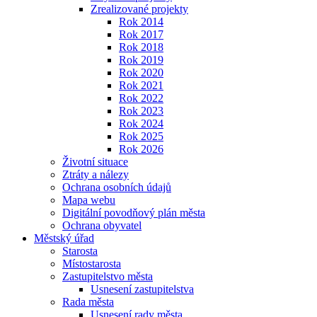
Zrealizované projekty
Rok 2014
Rok 2017
Rok 2018
Rok 2019
Rok 2020
Rok 2021
Rok 2022
Rok 2023
Rok 2024
Rok 2025
Rok 2026
Životní situace
Ztráty a nálezy
Ochrana osobních údajů
Mapa webu
Digitální povodňový plán města
Ochrana obyvatel
Městský úřad
Starosta
Místostarosta
Zastupitelstvo města
Usnesení zastupitelstva
Rada města
Usnesení rady města