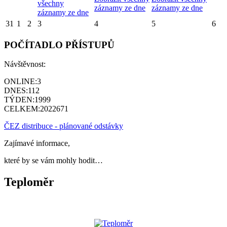
všechny
záznamy ze dne
záznamy ze dne
záznamy ze dne
31
1
2
3
4
5
6
POČÍTADLO PŘÍSTUPŮ
Návštěvnost:
ONLINE:
3
DNES:
112
TÝDEN:
1999
CELKEM:
2022671
ČEZ distribuce - plánované odstávky
Zajímavé informace,
které by se vám mohly hodit…
Teploměr