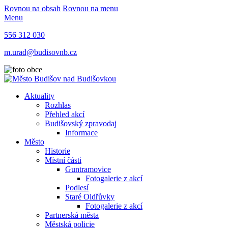
Rovnou na obsah
Rovnou na menu
Menu
556 312 030
m.urad@budisovnb.cz
Aktuality
Rozhlas
Přehled akcí
Budišovský zpravodaj
Informace
Město
Historie
Místní části
Guntramovice
Fotogalerie z akcí
Podlesí
Staré Oldřůvky
Fotogalerie z akcí
Partnerská města
Městská policie