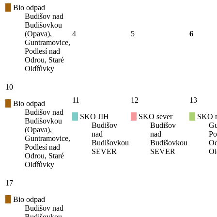
Bio odpad
Budišov nad
Budišovkou
(Opava),
4
5
6
Guntramovice,
Podlesí nad
Odrou, Staré
Oldřůvky
10
11
12
13
Bio odpad
Budišov nad
SKO JIH
SKO sever
SKO mí
Budišovkou
Budišov
Budišov
Gu
(Opava),
nad
nad
Po
Guntramovice,
Budišovkou
Budišovkou
Od
Podlesí nad
SEVER
SEVER
Ol
Odrou, Staré
Oldřůvky
17
Bio odpad
Budišov nad
Budišovkou