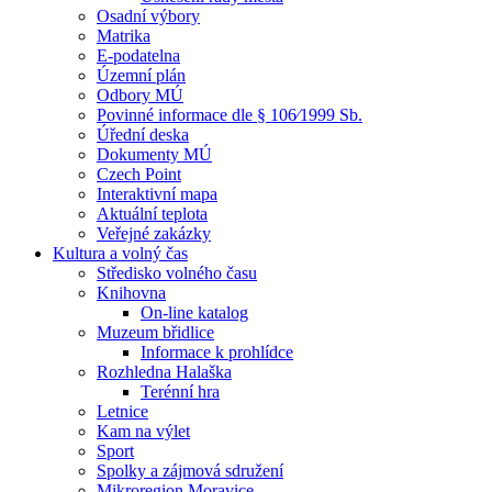
Osadní výbory
Matrika
E-podatelna
Územní plán
Odbory MÚ
Povinné informace dle § 106⁄1999 Sb.
Úřední deska
Dokumenty MÚ
Czech Point
Interaktivní mapa
Aktuální teplota
Veřejné zakázky
Kultura a volný čas
Středisko volného času
Knihovna
On-line katalog
Muzeum břidlice
Informace k prohlídce
Rozhledna Halaška
Terénní hra
Letnice
Kam na výlet
Sport
Spolky a zájmová sdružení
Mikroregion Moravice