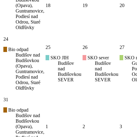
(Opava),
18
19
20
Guntramovice,
Podlesí nad
Odrou, Staré
Oldřůvky
24
25
26
27
Bio odpad
Budišov nad
SKO JIH
SKO sever
SKO mí
Budišovkou
Budišov
Budišov
Gu
(Opava),
nad
nad
Po
Guntramovice,
Budišovkou
Budišovkou
Od
Podlesí nad
SEVER
SEVER
Ol
Odrou, Staré
Oldřůvky
31
Bio odpad
Budišov nad
Budišovkou
(Opava),
1
2
3
Guntramovice,