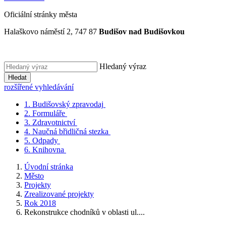
Oficiální stránky města
Halaškovo náměstí 2, 747 87
Budišov nad Budišovkou
Hledaný výraz
Hledat
rozšířené vyhledávání
1.
Budišovský zpravodaj
2.
Formuláře
3.
Zdravotnictví
4.
Naučná břidličná stezka
5.
Odpady
6.
Knihovna
Úvodní stránka
Město
Projekty
Zrealizované projekty
Rok 2018
Rekonstrukce chodníků v oblasti ul....