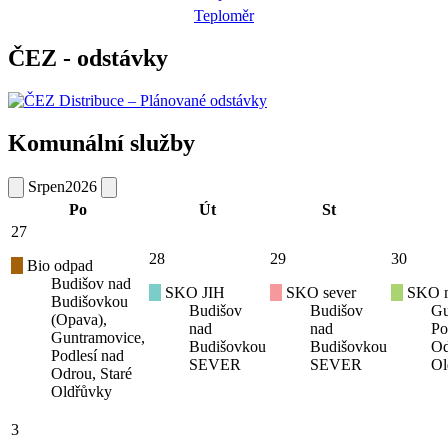
Teploměr
ČEZ - odstávky
Komunální služby
Srpen
2026
Po
Út
St
27
28
29
30
Bio odpad
Budišov nad
SKO JIH
SKO sever
SKO mí
Budišovkou
Budišov
Budišov
Gu
(Opava),
nad
nad
Po
Guntramovice,
Budišovkou
Budišovkou
Od
Podlesí nad
SEVER
SEVER
Ol
Odrou, Staré
Oldřůvky
3