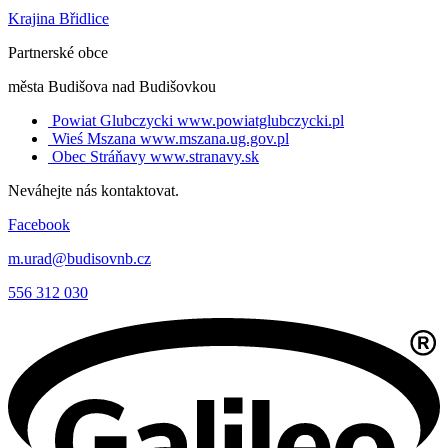
Krajina Břidlice
Partnerské obce
města Budišova nad Budišovkou
Powiat Glubczycki
www.powiatglubczycki.pl
Wieś Mszana
www.mszana.ug.gov.pl
Obec Stráňavy
www.stranavy.sk
Neváhejte nás kontaktovat.
Facebook
m.urad@budisovnb.cz
556 312 030