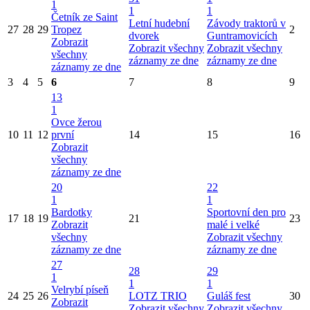
1
1
1
Četník ze Saint
Letní hudební
Závody traktorů v
27
28
29
Tropez
2
dvorek
Guntramovicích
Zobrazit
Zobrazit všechny
Zobrazit všechny
všechny
záznamy ze dne
záznamy ze dne
záznamy ze dne
3
4
5
6
7
8
9
13
1
Ovce žerou
10
11
12
první
14
15
16
Zobrazit
všechny
záznamy ze dne
20
22
1
1
Bardotky
Sportovní den pro
17
18
19
21
23
Zobrazit
malé i velké
všechny
Zobrazit všechny
záznamy ze dne
záznamy ze dne
27
28
29
1
1
1
Velrybí píseň
24
25
26
LOTZ TRIO
Guláš fest
30
Zobrazit
Zobrazit všechny
Zobrazit všechny