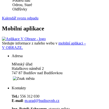
Podlesí nad
Odrou, Staré
Oldřůvky
Kalendář svozu odpadu
Mobilní aplikace
Sledujte informace z našeho webu v
mobilní aplikaci –
V OBRAZE.
Adresa
Městský úřad
Halaškovo náměstí 2
747 87 Budišov nad Budišovkou
Kontakty
Tel.:
556 312 030
E-mail
:
m.urad@budisovnb.cz
Ing. Patrik Schramm
, starosta města