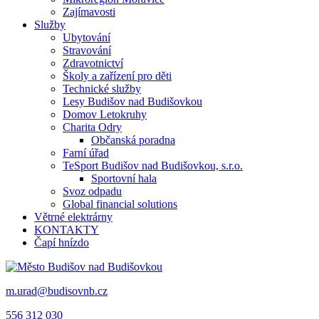
Zajímavosti
Služby
Ubytování
Stravování
Zdravotnictví
Školy a zařízení pro děti
Technické služby
Lesy Budišov nad Budišovkou
Domov Letokruhy
Charita Odry
Občanská poradna
Farní úřad
TeSport Budišov nad Budišovkou, s.r.o.
Sportovní hala
Svoz odpadu
Global financial solutions
Větrné elektrárny
KONTAKTY
Čapí hnízdo
m.urad@budisovnb.cz
556 312 030