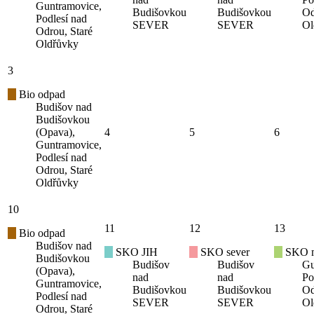
Guntramovice,
Budišovkou
Budišovkou
Od
Podlesí nad
SEVER
SEVER
Ol
Odrou, Staré
Oldřůvky
3
Bio odpad
Budišov nad
Budišovkou
(Opava),
4
5
6
Guntramovice,
Podlesí nad
Odrou, Staré
Oldřůvky
10
11
12
13
Bio odpad
Budišov nad
SKO JIH
SKO sever
SKO mí
Budišovkou
Budišov
Budišov
Gu
(Opava),
nad
nad
Po
Guntramovice,
Budišovkou
Budišovkou
Od
Podlesí nad
SEVER
SEVER
Ol
Odrou, Staré