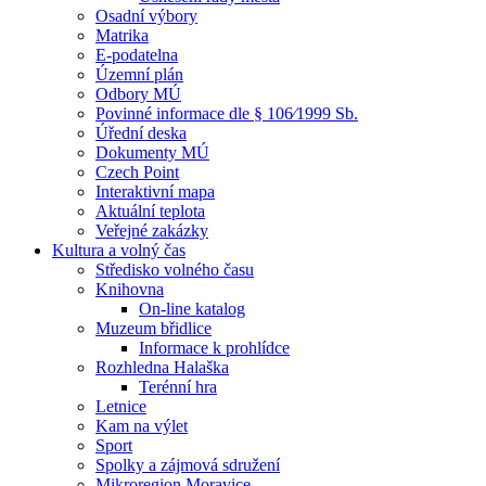
Osadní výbory
Matrika
E-podatelna
Územní plán
Odbory MÚ
Povinné informace dle § 106⁄1999 Sb.
Úřední deska
Dokumenty MÚ
Czech Point
Interaktivní mapa
Aktuální teplota
Veřejné zakázky
Kultura a volný čas
Středisko volného času
Knihovna
On-line katalog
Muzeum břidlice
Informace k prohlídce
Rozhledna Halaška
Terénní hra
Letnice
Kam na výlet
Sport
Spolky a zájmová sdružení
Mikroregion Moravice