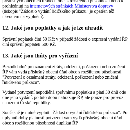
příslušných obecních úřadech obcí s rozšířenou působností nebo k
prohlédnutí na
internetových stránkách Ministerstva dopravy
(tiskopis "Žádost o vydání řidičského průkazu" je opatřen též
návodem na vyplnění).
12. Jaké jsou poplatky a jak je lze uhradit
Správní poplatek činí 50 Kč; v případě žádosti o expresní vydání ŘP
činí správní poplatek 500 Kč.
13. Jaké jsou lhůty pro vyřízení
Bezodkladně po oznámení ztráty, odcizení, poškození nebo zničení
ŘP vám vydá příslušný obecní úřad obce s rozšířenou působností
"Potvrzení o oznámení ztráty, odcizení, poškození nebo zničení
řidičského průkazu".
Vydané potvrzení nepodléhá správnímu poplatku a platí 30 dnů ode
dne jeho vydání; po tuto dobu nahrazuje ŘP, ale pouze pro provoz
na území České republiky.
Současně je nutné vyplnit "Žádost o vydání řidičského průkazu". Po
uplynutí doby platnosti potvrzení vám vydá příslušný obecní úřad
obce s rozšířenou působností duplikát ŘP.