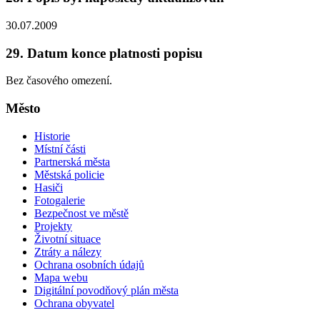
30.07.2009
29. Datum konce platnosti popisu
Bez časového omezení.
Město
Historie
Místní části
Partnerská města
Městská policie
Hasiči
Fotogalerie
Bezpečnost ve městě
Projekty
Životní situace
Ztráty a nálezy
Ochrana osobních údajů
Mapa webu
Digitální povodňový plán města
Ochrana obyvatel