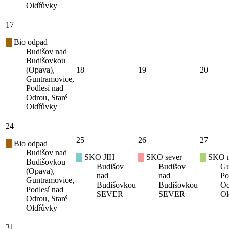
Oldřůvky
17
Bio odpad
Budišov nad
Budišovkou
(Opava),
18
19
20
Guntramovice,
Podlesí nad
Odrou, Staré
Oldřůvky
24
25
26
27
Bio odpad
Budišov nad
SKO JIH
SKO sever
SKO mí
Budišovkou
Budišov
Budišov
Gu
(Opava),
nad
nad
Po
Guntramovice,
Budišovkou
Budišovkou
Od
Podlesí nad
SEVER
SEVER
Ol
Odrou, Staré
Oldřůvky
31