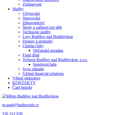
Zajímavosti
Služby
Ubytování
Stravování
Zdravotnictví
Školy a zařízení pro děti
Technické služby
Lesy Budišov nad Budišovkou
Domov Letokruhy
Charita Odry
Občanská poradna
Farní úřad
TeSport Budišov nad Budišovkou, s.r.o.
Sportovní hala
Svoz odpadu
Global financial solutions
Větrné elektrárny
KONTAKTY
Čapí hnízdo
m.urad@budisovnb.cz
556 312 030