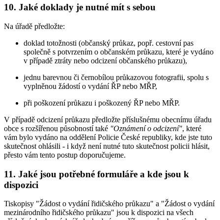
10. Jaké doklady je nutné mít s sebou
Na úřadě předložte:
doklad totožnosti (občanský průkaz, popř. cestovní pas
společně s potvrzením o občanském průkazu, které je vydáno
v případě ztráty nebo odcizení občanského průkazu),
jednu barevnou či černobílou průkazovou fotografii, spolu s
vyplněnou žádostí o vydání ŘP nebo MŘP,
při poškození průkazu i poškozený ŘP nebo MŘP.
V případě odcizení průkazu předložte příslušnému obecnímu úřadu
obce s rozšířenou působností také
"Oznámení o odcizení"
, které
vám bylo vydáno na oddělení Policie České republiky, kde jste tuto
skutečnost ohlásili - i když není nutné tuto skutečnost policii hlásit,
přesto vám tento postup doporučujeme.
11. Jaké jsou potřebné formuláře a kde jsou k
dispozici
Tiskopisy "Žádost o vydání řidičského průkazu" a "Žádost o vydání
mezinárodního řidičského průkazu" jsou k dispozici na všech