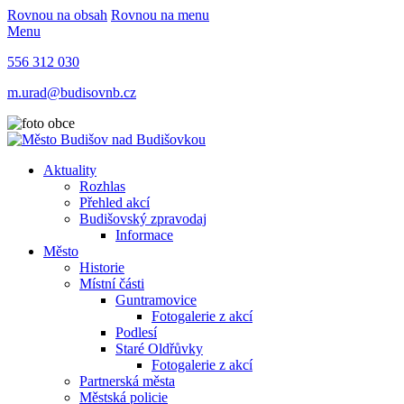
Rovnou na obsah
Rovnou na menu
Menu
556 312 030
m.urad@budisovnb.cz
Aktuality
Rozhlas
Přehled akcí
Budišovský zpravodaj
Informace
Město
Historie
Místní části
Guntramovice
Fotogalerie z akcí
Podlesí
Staré Oldřůvky
Fotogalerie z akcí
Partnerská města
Městská policie