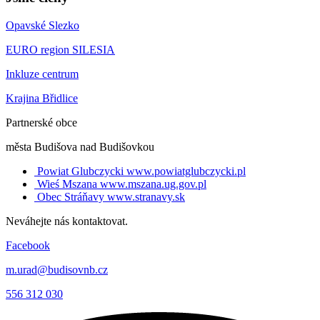
Opavské Slezko
EURO region SILESIA
Inkluze centrum
Krajina Břidlice
Partnerské obce
města Budišova nad Budišovkou
Powiat Glubczycki
www.powiatglubczycki.pl
Wieś Mszana
www.mszana.ug.gov.pl
Obec Stráňavy
www.stranavy.sk
Neváhejte nás kontaktovat.
Facebook
m.urad@budisovnb.cz
556 312 030