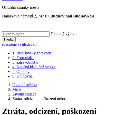
Oficiální stránky města
Halaškovo náměstí 2, 747 87
Budišov nad Budišovkou
Hledaný výraz
Hledat
rozšířené vyhledávání
1.
Budišovský zpravodaj
2.
Formuláře
3.
Zdravotnictví
4.
Naučná břidličná stezka
5.
Odpady
6.
Knihovna
Úvodní stránka
Město
Životní situace
Ztráta, odcizení, poškození nebo...
Ztráta, odcizení, poškození