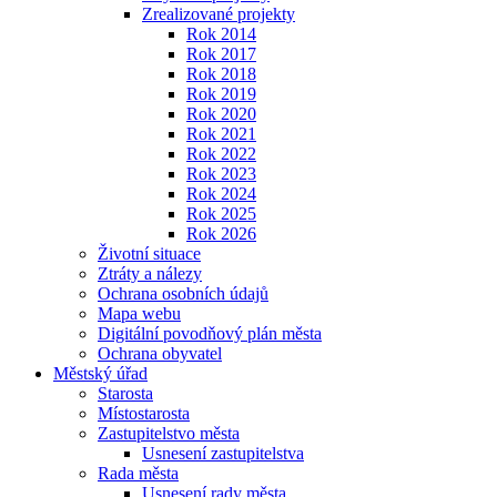
Zrealizované projekty
Rok 2014
Rok 2017
Rok 2018
Rok 2019
Rok 2020
Rok 2021
Rok 2022
Rok 2023
Rok 2024
Rok 2025
Rok 2026
Životní situace
Ztráty a nálezy
Ochrana osobních údajů
Mapa webu
Digitální povodňový plán města
Ochrana obyvatel
Městský úřad
Starosta
Místostarosta
Zastupitelstvo města
Usnesení zastupitelstva
Rada města
Usnesení rady města