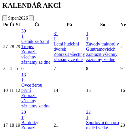
KALENDÁŘ AKCÍ
Srpen
2026
Po
Út
St
Čt
Pá
So
Ne
30
31
1
1
1
1
Četník ze Saint
Letní hudební
Závody traktorů v
27
28
29
Tropez
2
dvorek
Guntramovicích
Zobrazit
Zobrazit všechny
Zobrazit všechny
všechny
záznamy ze dne
záznamy ze dne
záznamy ze dne
3
4
5
6
7
8
9
13
1
Ovce žerou
10
11
12
první
14
15
16
Zobrazit
všechny
záznamy ze dne
20
22
1
1
Bardotky
Sportovní den pro
17
18
19
21
23
Zobrazit
malé i velké