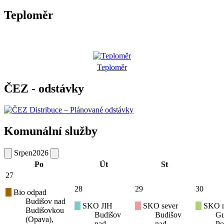
Teploměr
Teploměr
ČEZ - odstávky
Komunální služby
Srpen
2026
Po
Út
St
27
28
29
30
Bio odpad
Budišov nad
SKO JIH
SKO sever
SKO mí
Budišovkou
Budišov
Budišov
Gu
(Opava),
nad
nad
Po