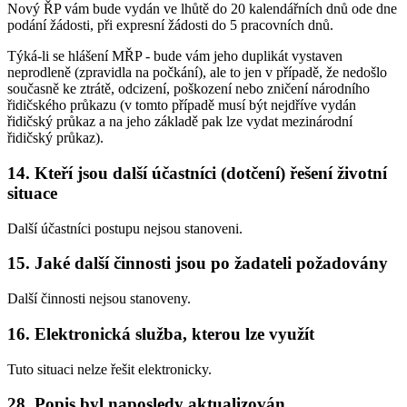
Nový ŘP vám bude vydán ve lhůtě do 20 kalendářních dnů ode dne
podání žádosti, při expresní žádosti do 5 pracovních dnů.
Týká-li se hlášení MŘP - bude vám jeho duplikát vystaven
neprodleně (zpravidla na počkání), ale to jen v případě, že nedošlo
současně ke ztrátě, odcizení, poškození nebo zničení národního
řidičského průkazu (v tomto případě musí být nejdříve vydán
řidičský průkaz a na jeho základě pak lze vydat mezinárodní
řidičský průkaz).
14. Kteří jsou další účastníci (dotčení) řešení životní
situace
Další účastníci postupu nejsou stanoveni.
15. Jaké další činnosti jsou po žadateli požadovány
Další činnosti nejsou stanoveny.
16. Elektronická služba, kterou lze využít
Tuto situaci nelze řešit elektronicky.
28. Popis byl naposledy aktualizován