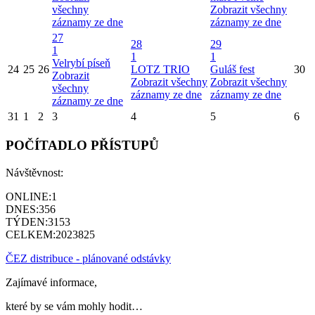
všechny
Zobrazit všechny
záznamy ze dne
záznamy ze dne
27
28
29
1
1
1
Velrybí píseň
24
25
26
LOTZ TRIO
Guláš fest
30
Zobrazit
Zobrazit všechny
Zobrazit všechny
všechny
záznamy ze dne
záznamy ze dne
záznamy ze dne
31
1
2
3
4
5
6
POČÍTADLO PŘÍSTUPŮ
Návštěvnost:
ONLINE:
1
DNES:
356
TÝDEN:
3153
CELKEM:
2023825
ČEZ distribuce - plánované odstávky
Zajímavé informace,
které by se vám mohly hodit…