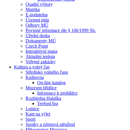
Osadní výbory
Matrika
E-podatelna
Územní plán
Odbory MÚ
Povinné informace dle § 106⁄1999 Sb.
Úřední deska
Dokumenty MÚ
Czech Point
Interaktivní mapa
Aktuální teplota
Veřejné zakázky
Kultura a volný čas
Středisko volného času
Knihovna
On-line katalog
Muzeum břidlice
Informace k prohlídce
Rozhledna Halaška
Terénní hra
Letnice
Kam na výlet
Sport
Spolky a zájmová sdružení
Mikroregion Moravice