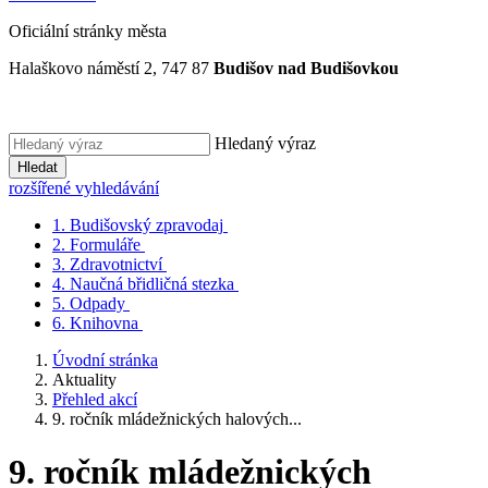
Oficiální stránky města
Halaškovo náměstí 2, 747 87
Budišov nad Budišovkou
Hledaný výraz
Hledat
rozšířené vyhledávání
1.
Budišovský zpravodaj
2.
Formuláře
3.
Zdravotnictví
4.
Naučná břidličná stezka
5.
Odpady
6.
Knihovna
Úvodní stránka
Aktuality
Přehled akcí
9. ročník mládežnických halových...
9. ročník mládežnických