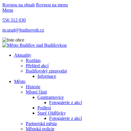
Rovnou na obsah
Rovnou na menu
Menu
556 312 030
m.urad@budisovnb.cz
Aktuality
Rozhlas
Přehled akcí
Budišovský zpravodaj
Informace
Město
Historie
Místní části
Guntramovice
Fotogalerie z akcí
Podlesí
Staré Oldřůvky
Fotogalerie z akcí
Partnerská města
Městská policie