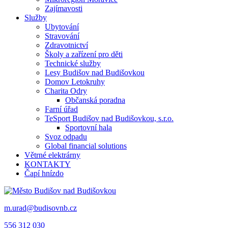
Zajímavosti
Služby
Ubytování
Stravování
Zdravotnictví
Školy a zařízení pro děti
Technické služby
Lesy Budišov nad Budišovkou
Domov Letokruhy
Charita Odry
Občanská poradna
Farní úřad
TeSport Budišov nad Budišovkou, s.r.o.
Sportovní hala
Svoz odpadu
Global financial solutions
Větrné elektrárny
KONTAKTY
Čapí hnízdo
m.urad@budisovnb.cz
556 312 030