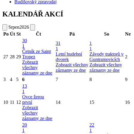
Budišovský zpravodaj
KALENDÁŘ AKCÍ
Srpen
2026
Po
Út
St
Čt
Pá
So
Ne
30
31
1
1
1
1
Četník ze Saint
Letní hudební
Závody traktorů v
27
28
29
Tropez
2
dvorek
Guntramovicích
Zobrazit
Zobrazit všechny
Zobrazit všechny
všechny
záznamy ze dne
záznamy ze dne
záznamy ze dne
3
4
5
6
7
8
9
13
1
Ovce žerou
10
11
12
první
14
15
16
Zobrazit
všechny
záznamy ze dne
20
22
1
1