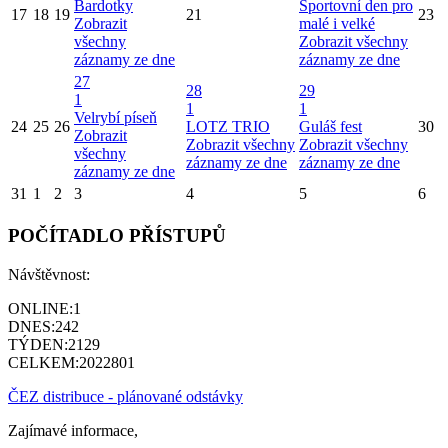
Bardotky
Sportovní den pro
17
18
19
21
23
Zobrazit
malé i velké
všechny
Zobrazit všechny
záznamy ze dne
záznamy ze dne
27
28
29
1
1
1
Velrybí píseň
24
25
26
LOTZ TRIO
Guláš fest
30
Zobrazit
Zobrazit všechny
Zobrazit všechny
všechny
záznamy ze dne
záznamy ze dne
záznamy ze dne
31
1
2
3
4
5
6
POČÍTADLO PŘÍSTUPŮ
Návštěvnost:
ONLINE:
1
DNES:
242
TÝDEN:
2129
CELKEM:
2022801
ČEZ distribuce - plánované odstávky
Zajímavé informace,