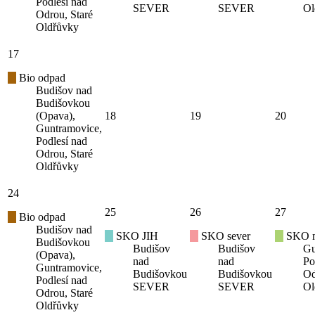
Podlesí nad
SEVER
SEVER
Ol
Odrou, Staré
Oldřůvky
17
Bio odpad
Budišov nad
Budišovkou
(Opava),
18
19
20
Guntramovice,
Podlesí nad
Odrou, Staré
Oldřůvky
24
25
26
27
Bio odpad
Budišov nad
SKO JIH
SKO sever
SKO mí
Budišovkou
Budišov
Budišov
Gu
(Opava),
nad
nad
Po
Guntramovice,
Budišovkou
Budišovkou
Od
Podlesí nad
SEVER
SEVER
Ol
Odrou, Staré
Oldřůvky