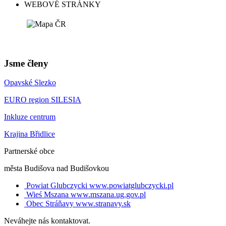
WEBOVÉ STRÁNKY
Jsme členy
Opavské Slezko
EURO region SILESIA
Inkluze centrum
Krajina Břidlice
Partnerské obce
města Budišova nad Budišovkou
Powiat Glubczycki
www.powiatglubczycki.pl
Wieś Mszana
www.mszana.ug.gov.pl
Obec Stráňavy
www.stranavy.sk
Neváhejte nás kontaktovat.