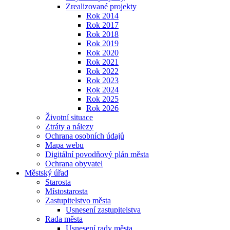
Zrealizované projekty
Rok 2014
Rok 2017
Rok 2018
Rok 2019
Rok 2020
Rok 2021
Rok 2022
Rok 2023
Rok 2024
Rok 2025
Rok 2026
Životní situace
Ztráty a nálezy
Ochrana osobních údajů
Mapa webu
Digitální povodňový plán města
Ochrana obyvatel
Městský úřad
Starosta
Místostarosta
Zastupitelstvo města
Usnesení zastupitelstva
Rada města
Usnesení rady města