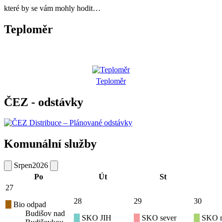
které by se vám mohly hodit…
Teploměr
Teploměr
ČEZ - odstávky
Komunální služby
Srpen
2026
Po
Út
St
27
28
29
30
Bio odpad
Budišov nad
SKO JIH
SKO sever
SKO mí