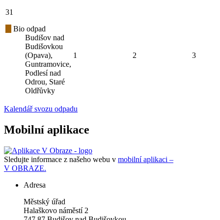
31
Bio odpad
Budišov nad
Budišovkou
(Opava),
1
2
3
Guntramovice,
Podlesí nad
Odrou, Staré
Oldřůvky
Kalendář svozu odpadu
Mobilní aplikace
Sledujte informace z našeho webu v
mobilní aplikaci –
V OBRAZE.
Adresa
Městský úřad
Halaškovo náměstí 2
747 87 Budišov nad Budišovkou