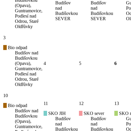
Budišovkou
Budišov
Budišov
Gu
(Opava),
nad
nad
Po
Guntramovice,
Budišovkou
Budišovkou
Od
Podlesí nad
SEVER
SEVER
Ol
Odrou, Staré
Oldřůvky
3
Bio odpad
Budišov nad
Budišovkou
(Opava),
4
5
6
Guntramovice,
Podlesí nad
Odrou, Staré
Oldřůvky
10
11
12
13
Bio odpad
Budišov nad
SKO JIH
SKO sever
SKO mí
Budišovkou
Budišov
Budišov
Gu
(Opava),
nad
nad
Po
Guntramovice,
Budišovkou
Budišovkou
Od