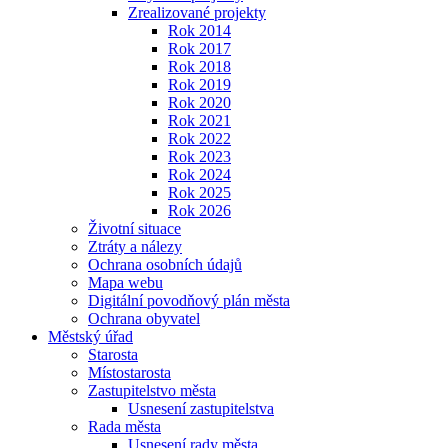
Zrealizované projekty
Rok 2014
Rok 2017
Rok 2018
Rok 2019
Rok 2020
Rok 2021
Rok 2022
Rok 2023
Rok 2024
Rok 2025
Rok 2026
Životní situace
Ztráty a nálezy
Ochrana osobních údajů
Mapa webu
Digitální povodňový plán města
Ochrana obyvatel
Městský úřad
Starosta
Místostarosta
Zastupitelstvo města
Usnesení zastupitelstva
Rada města
Usnesení rady města