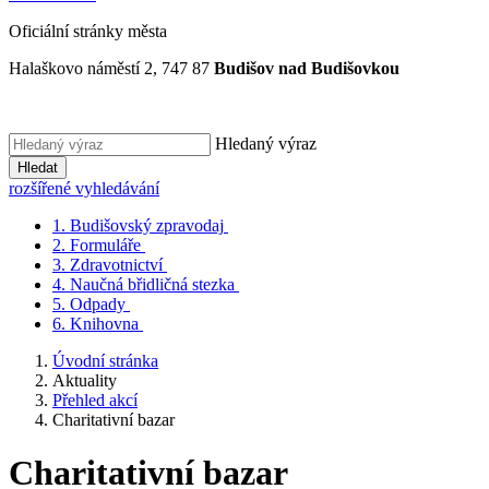
Oficiální stránky města
Halaškovo náměstí 2, 747 87
Budišov nad Budišovkou
Hledaný výraz
Hledat
rozšířené vyhledávání
1.
Budišovský zpravodaj
2.
Formuláře
3.
Zdravotnictví
4.
Naučná břidličná stezka
5.
Odpady
6.
Knihovna
Úvodní stránka
Aktuality
Přehled akcí
Charitativní bazar
Charitativní bazar