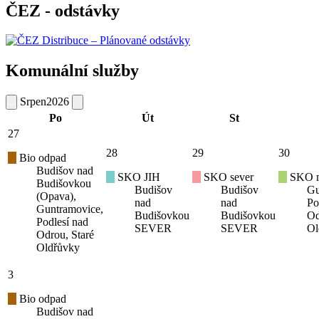
ČEZ - odstávky
Komunální služby
Srpen
2026
Po
Út
St
27
28
29
30
Bio odpad
Budišov nad
SKO JIH
SKO sever
SKO mí
Budišovkou
Budišov
Budišov
Gu
(Opava),
nad
nad
Po
Guntramovice,
Budišovkou
Budišovkou
Od
Podlesí nad
SEVER
SEVER
Ol
Odrou, Staré
Oldřůvky
3
Bio odpad
Budišov nad