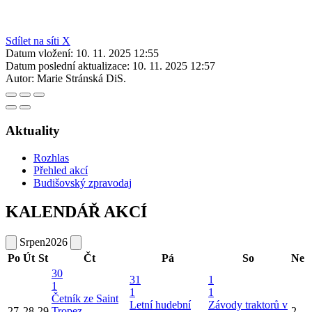
Sdílet na síti X
Datum vložení:
10. 11. 2025 12:55
Datum poslední aktualizace:
10. 11. 2025 12:57
Autor:
Marie Stránská DiS.
Aktuality
Rozhlas
Přehled akcí
Budišovský zpravodaj
KALENDÁŘ AKCÍ
Srpen
2026
Po
Út
St
Čt
Pá
So
Ne
30
31
1
1
1
1
Četník ze Saint
Letní hudební
Závody traktorů v
27
28
29
Tropez
2