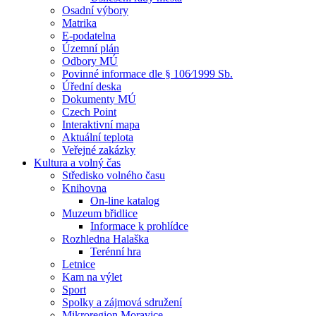
Osadní výbory
Matrika
E-podatelna
Územní plán
Odbory MÚ
Povinné informace dle § 106⁄1999 Sb.
Úřední deska
Dokumenty MÚ
Czech Point
Interaktivní mapa
Aktuální teplota
Veřejné zakázky
Kultura a volný čas
Středisko volného času
Knihovna
On-line katalog
Muzeum břidlice
Informace k prohlídce
Rozhledna Halaška
Terénní hra
Letnice
Kam na výlet
Sport
Spolky a zájmová sdružení
Mikroregion Moravice