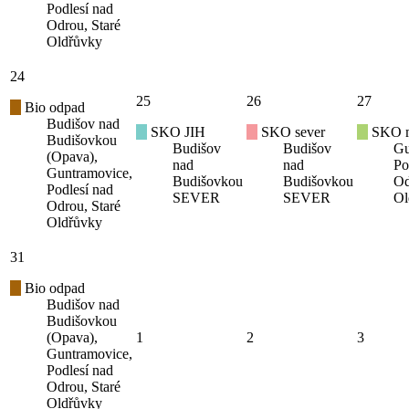
Podlesí nad
Odrou, Staré
Oldřůvky
24
25
26
27
Bio odpad
Budišov nad
SKO JIH
SKO sever
SKO mí
Budišovkou
Budišov
Budišov
Gu
(Opava),
nad
nad
Po
Guntramovice,
Budišovkou
Budišovkou
Od
Podlesí nad
SEVER
SEVER
Ol
Odrou, Staré
Oldřůvky
31
Bio odpad
Budišov nad
Budišovkou
(Opava),
1
2
3
Guntramovice,
Podlesí nad
Odrou, Staré
Oldřůvky