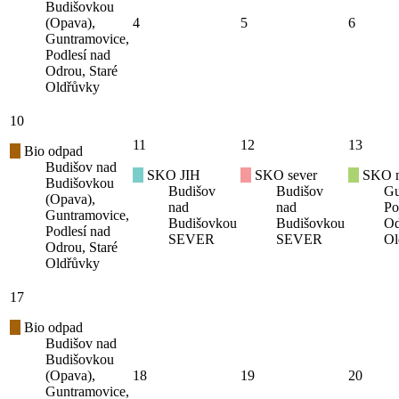
Budišovkou
(Opava),
4
5
6
Guntramovice,
Podlesí nad
Odrou, Staré
Oldřůvky
10
11
12
13
Bio odpad
Budišov nad
SKO JIH
SKO sever
SKO mí
Budišovkou
Budišov
Budišov
Gu
(Opava),
nad
nad
Po
Guntramovice,
Budišovkou
Budišovkou
Od
Podlesí nad
SEVER
SEVER
Ol
Odrou, Staré
Oldřůvky
17
Bio odpad
Budišov nad
Budišovkou
(Opava),
18
19
20
Guntramovice,