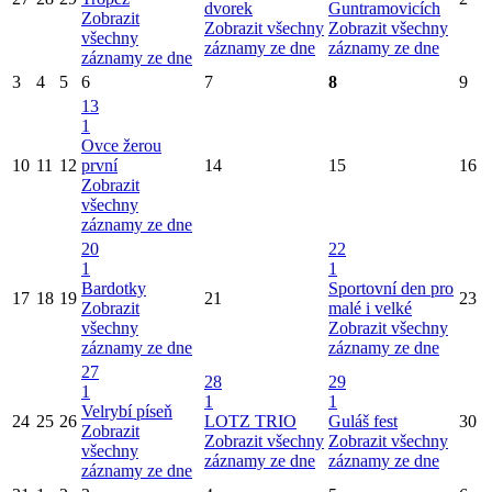
dvorek
Guntramovicích
Zobrazit
Zobrazit všechny
Zobrazit všechny
všechny
záznamy ze dne
záznamy ze dne
záznamy ze dne
3
4
5
6
7
8
9
13
1
Ovce žerou
10
11
12
první
14
15
16
Zobrazit
všechny
záznamy ze dne
20
22
1
1
Bardotky
Sportovní den pro
17
18
19
21
23
Zobrazit
malé i velké
všechny
Zobrazit všechny
záznamy ze dne
záznamy ze dne
27
28
29
1
1
1
Velrybí píseň
24
25
26
LOTZ TRIO
Guláš fest
30
Zobrazit
Zobrazit všechny
Zobrazit všechny
všechny
záznamy ze dne
záznamy ze dne
záznamy ze dne