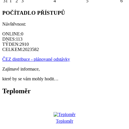
31
1
2
3
4
5
6
POČÍTADLO PŘÍSTUPŮ
Návštěvnost:
ONLINE:
0
DNES:
113
TÝDEN:
2910
CELKEM:
2023582
ČEZ distribuce - plánované odstávky
Zajímavé informace,
které by se vám mohly hodit…
Teploměr
Teploměr