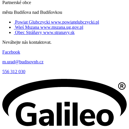
Partnerské obce
města Budišova nad Budišovkou
Powiat Glubczycki
www.powiatglubczycki.pl
Wieś Mszana
www.mszana.ug.gov.pl
Obec Stráňavy
www.stranavy.sk
Neváhejte nás kontaktovat.
Facebook
m.urad@budisovnb.cz
556 312 030