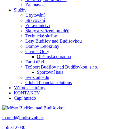
Zajímavosti
Služby
Ubytování
Stravování
Zdravotnictví
Školy a zařízení pro děti
Technické služby
Lesy Budišov nad Budišovkou
Domov Letokruhy
Charita Odry
Občanská poradna
Farní úřad
TeSport Budišov nad Budišovkou, s.r.o.
Sportovní hala
Svoz odpadu
Global financial solutions
Větrné elektrárny
KONTAKTY
Čapí hnízdo
m.urad@budisovnb.cz
556 312 030