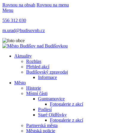
Rovnou na obsah
Rovnou na menu
Menu
556 312 030
m.urad@budisovnb.cz
Aktuality
Rozhlas
Přehled akcí
Budišovský zpravodaj
Informace
Město
Historie
Místní části
Guntramovice
Fotogalerie z akcí
Podlesí
Staré Oldřůvky
Fotogalerie z akcí
Partnerská města
Městská policie