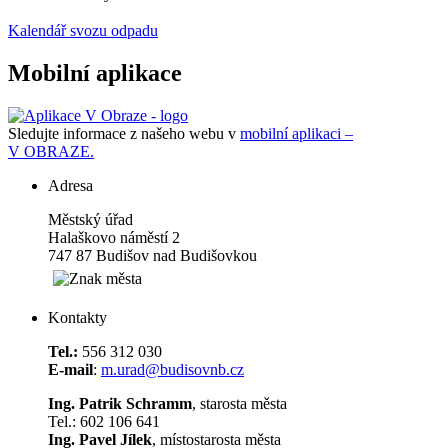
Kalendář svozu odpadu
Mobilní aplikace
Sledujte informace z našeho webu v
mobilní aplikaci –
V OBRAZE.
Adresa
Městský úřad
Halaškovo náměstí 2
747 87 Budišov nad Budišovkou
Kontakty
Tel.:
556 312 030
E-mail
:
m.urad@budisovnb.cz
Ing. Patrik Schramm
, starosta města
Tel.: 602 106 641
Ing. Pavel Jílek
, místostarosta města