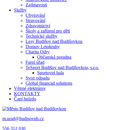
Zajímavosti
Služby
Ubytování
Stravování
Zdravotnictví
Školy a zařízení pro děti
Technické služby
Lesy Budišov nad Budišovkou
Domov Letokruhy
Charita Odry
Občanská poradna
Farní úřad
TeSport Budišov nad Budišovkou, s.r.o.
Sportovní hala
Svoz odpadu
Global financial solutions
Větrné elektrárny
KONTAKTY
Čapí hnízdo
m.urad@budisovnb.cz
556 312 030