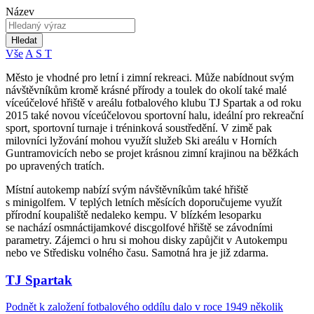
Název
Hledat
Vše
A
S
T
Město je vhodné pro letní i zimní rekreaci. Může nabídnout svým
návštěvníkům kromě krásné přírody a toulek do okolí také malé
víceúčelové hřiště v areálu fotbalového klubu TJ Spartak a od roku
2015 také novou víceúčelovou sportovní halu, ideální pro rekreační
sport, sportovní turnaje i tréninková soustředění. V zimě pak
milovníci lyžování mohou využít služeb Ski areálu v Horních
Guntramovicích nebo se projet krásnou zimní krajinou na běžkách
po upravených tratích.
Místní autokemp nabízí svým návštěvníkům také hřiště
s minigolfem. V teplých letních měsících doporučujeme využít
přírodní koupaliště nedaleko kempu. V blízkém lesoparku
se nachází osmnáctijamkové discgolfové hřiště se závodními
parametry. Zájemci o hru si mohou disky zapůjčit v Autokempu
nebo ve Středisku volného času. Samotná hra je již zdarma.
TJ Spartak
Podnět k založení fotbalového oddílu dalo v roce 1949 několik