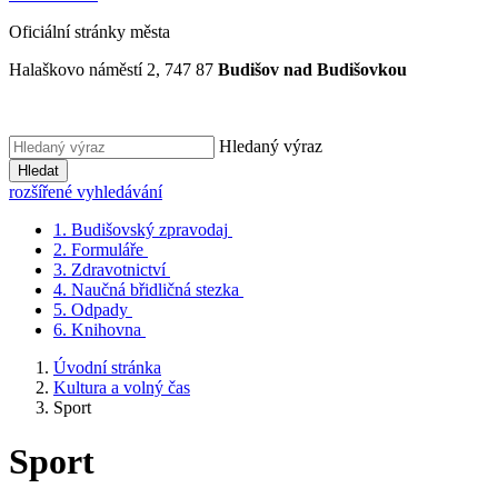
Oficiální stránky města
Halaškovo náměstí 2, 747 87
Budišov nad Budišovkou
Hledaný výraz
Hledat
rozšířené vyhledávání
1.
Budišovský zpravodaj
2.
Formuláře
3.
Zdravotnictví
4.
Naučná břidličná stezka
5.
Odpady
6.
Knihovna
Úvodní stránka
Kultura a volný čas
Sport
Sport