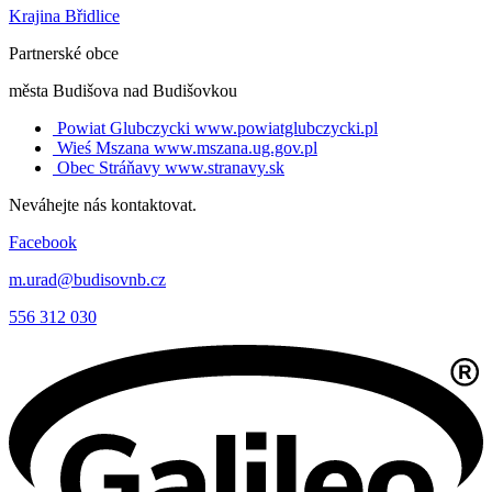
Krajina Břidlice
Partnerské obce
města Budišova nad Budišovkou
Powiat Glubczycki
www.powiatglubczycki.pl
Wieś Mszana
www.mszana.ug.gov.pl
Obec Stráňavy
www.stranavy.sk
Neváhejte nás kontaktovat.
Facebook
m.urad@budisovnb.cz
556 312 030