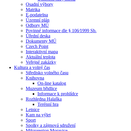
Osadní výbory
Matrika
E-podatelna
Územní plán
Odbory MÚ
Povinné informace dle § 106⁄1999 Sb.
Úřední deska
Dokumenty MÚ
Czech Point
Interaktivní mapa
Aktuální teplota
Veřejné zakázky
Kultura a volný čas
Středisko volného času
Knihovna
On-line katalog
Muzeum břidlice
Informace k prohlídce
Rozhledna Halaška
Terénní hra
Letnice
Kam na výlet
Sport
Spolky a zájmová sdružení
Mikroregion Moravice