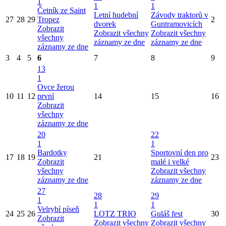
1
1
1
Četník ze Saint
Letní hudební
Závody traktorů v
27
28
29
Tropez
2
dvorek
Guntramovicích
Zobrazit
Zobrazit všechny
Zobrazit všechny
všechny
záznamy ze dne
záznamy ze dne
záznamy ze dne
3
4
5
6
7
8
9
13
1
Ovce žerou
10
11
12
první
14
15
16
Zobrazit
všechny
záznamy ze dne
20
22
1
1
Bardotky
Sportovní den pro
17
18
19
21
23
Zobrazit
malé i velké
všechny
Zobrazit všechny
záznamy ze dne
záznamy ze dne
27
28
29
1
1
1
Velrybí píseň
24
25
26
LOTZ TRIO
Guláš fest
30
Zobrazit
Zobrazit všechny
Zobrazit všechny