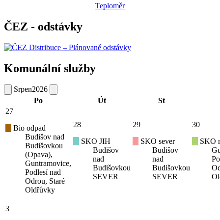
Teploměr
ČEZ - odstávky
Komunální služby
Srpen
2026
Po
Út
St
27
28
29
30
Bio odpad
Budišov nad
SKO JIH
SKO sever
SKO mí
Budišovkou
Budišov
Budišov
Gu
(Opava),
nad
nad
Po
Guntramovice,
Budišovkou
Budišovkou
Od
Podlesí nad
SEVER
SEVER
Ol
Odrou, Staré
Oldřůvky
3