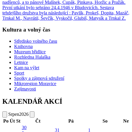
nadšenců, a to pánové Malínek, Cupák, Pinkava, Horžic a Pražák.
První utkání bylo sehráno 24.4.1946 v Bludovicích. Sestava
tehdejšího družstva byla následující : Pavlík, Prokeš, Dopita, Mazáč,
Trnkal M., Navrátil, Ševčík, Vyskočil, Glubiš, Matysík a Trnkal Z.
Kultura a volný čas
Středisko volného času
Knihovna
Muzeum břidlice
Rozhledna Halaška
Letnice
Kam na výlet
Sport
Spolky a zájmová sdružení
Mikroregion Moravice
Zajímavosti
KALENDÁŘ AKCÍ
Srpen
2026
Po
Út
St
Čt
Pá
So
Ne
30
31
1