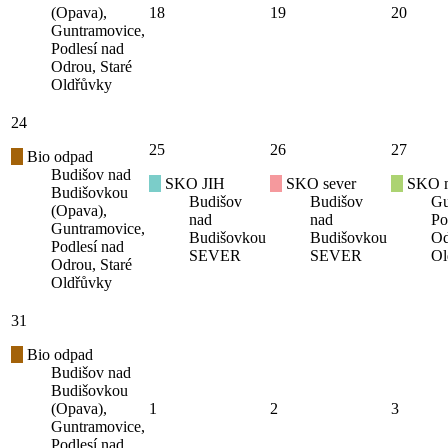
(Opava),
18
19
20
Guntramovice,
Podlesí nad
Odrou, Staré
Oldřůvky
24
25
26
27
Bio odpad
Budišov nad
SKO JIH
SKO sever
SKO mí
Budišovkou
Budišov
Budišov
Gu
(Opava),
nad
nad
Po
Guntramovice,
Budišovkou
Budišovkou
Od
Podlesí nad
SEVER
SEVER
Ol
Odrou, Staré
Oldřůvky
31
Bio odpad
Budišov nad
Budišovkou
(Opava),
1
2
3
Guntramovice,
Podlesí nad