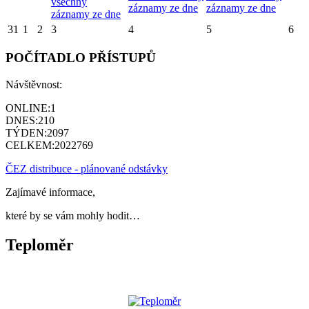
všechny
záznamy ze dne
záznamy ze dne
záznamy ze dne
31
1
2
3
4
5
6
POČÍTADLO PŘÍSTUPŮ
Návštěvnost:
ONLINE:
1
DNES:
210
TÝDEN:
2097
CELKEM:
2022769
ČEZ distribuce - plánované odstávky
Zajímavé informace,
které by se vám mohly hodit…
Teploměr