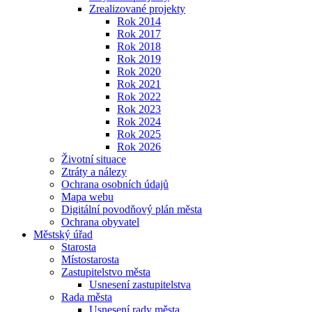
Zrealizované projekty
Rok 2014
Rok 2017
Rok 2018
Rok 2019
Rok 2020
Rok 2021
Rok 2022
Rok 2023
Rok 2024
Rok 2025
Rok 2026
Životní situace
Ztráty a nálezy
Ochrana osobních údajů
Mapa webu
Digitální povodňový plán města
Ochrana obyvatel
Městský úřad
Starosta
Místostarosta
Zastupitelstvo města
Usnesení zastupitelstva
Rada města
Usnesení rady města